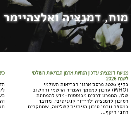
מוח, דמנציה ואלצהיימר
מניעת דמנציה: עדכון הנחיות ארגון הבריאות העולמי
כיצ
לשנת 2026
בקיץ 2026 פרסם ארגון הבריאות העולמי
הד
(WHO) עדכון למסמך העמדה הרשמי והחשוב
לש
שלו, המפרט דרכים מבוססות-מדע להפחתת
כש
הסיכון לדמנציה ולדרדור קוגניטיבי. מדובר
וה
במספר גורמי סיכון הניתנים לשליטה, שמחקרים
חש
רחבי היקף…