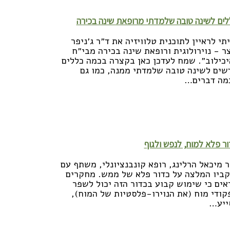
ריאה נוספת >>
ים לשינה טובה שלמדתי מרופאת שינה בכירה
תי לראיין לתוכנית טלוויזיה את ד״ר ג׳ניפר
צר - נוירולוגית ורופאת שינה בכירה מבי״ח
יכילוב״. שמח לעדכן כאן בקצרה בכמה כללים
שים לשינה טובה שלמדתי ממנה, כמו גם
מה דברים…
ריאה נוספת >>
ר פלא למוח, לנפש ולגוף
ר מיכאל הרלינג, רופא קונבנציונלי, משתף עם
קביו המלצה על כדור פלא של ממש. מחקרים
אים כי שימוש קבוע בכדור הזה יכול לשפר
קודי מוח (את הנוירו-פלסטיות של המוח),
ייע…