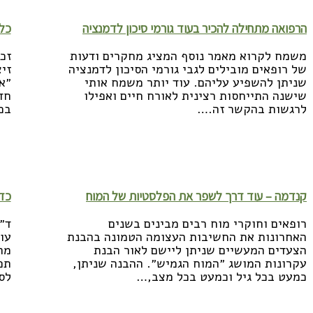
לקריאה נוספת >>
לק
הרפואה מתחילה להכיר בעוד גורמי סיכון לדמנציה
כלל
משמח לקרוא מאמר נוסף המציג מחקרים ודעות
זכי
של רופאים מובילים לגבי גורמי הסיכון לדמנציה
זי
שניתן להשפיע עליהם. עוד יותר משמח אותי
״א
שישנה התייחסות רצינית לאורח חיים ואפילו
חד
לרגשות בהקשר זה.…
בכ
לקריאה נוספת >>
לק
קנדמה – עוד דרך לשפר את הפלסטיות של המוח
כדו
רופאים וחוקרי מוח רבים מבינים בשנים
ד״
האחרונות את החשיבות העצומה הטמונה בהבנת
עו
הצעדים המעשיים שניתן ליישם לאור הבנת
מר
עקרונות המושג ״המוח הגמיש״. ההבנה שניתן,
תפ
כמעט בכל גיל וכמעט בכל מצב,…
לס