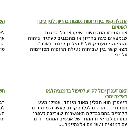
לקריאה נוספת >>
לק
התגלה קשר בין תרופות נפוצות בהריון, לבין סיכון
השפ
לאוטיזם
את המידע הזה חשוב שיקראו כל הזוגות
לא
שנמצאים כעת בהריון או מתכננים לעתיד. ניתוח
אך
סטטיסטי מעמיק של 6 מיליון לידות בארה״ב
הה
מצא קשר בין שכיחות נטילת תרופות מסויימות
סו
על ידי…
לקריאה נוספת >>
לק
האם זעפרן יכול לסייע לטיפול בדמנציה ו/או
חשי
באלצהיימר?
הזעפרן הוא תבלין מאוד מיוחד, אפילו מעט
רב
מסתורי... מדהים לגלות קרוב לעשרה מחקרים
לנ
קליניים בהם נבדקה האפשרות שצריכת זעפרן
תתרום לבריאות המוח של אנשים המתמודדים
תו
עם דמנציה ו/או עם אלצהיימר.…