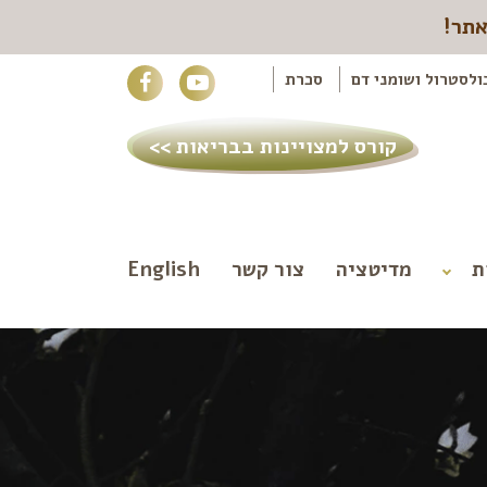
אתר!
ולסטרול ושומני דם
סכרת
קורס למצויינות בבריאות >>
ת
מדיטציה
צור קשר
English