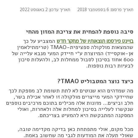
תאריך פרסום: 6 בספטמבר 2018
תאריך עדכון: 2 באוגוסט 2022
סיבה נוספת להפחית את צריכת המזון מהחי
בויינט פירסמו תוצאותיו של מחקר חדש
המצביע על כך
שהמצאות מולקולה ספציפית-TMAO (טרימתילאמין
אן-אוקסייד) המיוצרת ע״י חיידק המעי מנבא עלייה של
600 אחוז בסיכון לסבול ממחלות לב, ולהעלות סיכון
לבעיות רבות נוספות.
כיצד נוצר המטבוליט TMAO?
מה שמדהים הוא שנוטים לא לתת תשומת לב מספקת לכך
שחיידקי המעי מייצרים מולקולה זו לאחר אכילת בשר,
חלב וביצים… מזונות אלה מכילים בתוכם מרכיבים נוספים
שנקשרו לעלייה בסיכון למחלות אלה ולאחרות, ואולי
המסקנה המתבקשת היא להמעיט בצריכתם.
מכל מקום, אולי מתפתחת כאן בדיקה מקדימה טובה,
שאולי תעלה את המודעות לגבי מה שחשוב באמת.