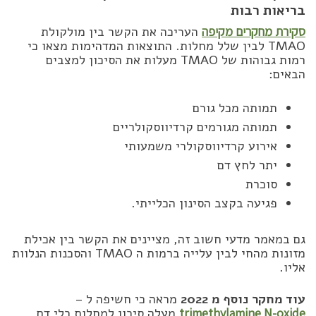
בריאות רבות
סקירת מחקרים מקיפה
העריכה את הקשר בין מולקולת
TMAO לבין שלל מחלות. התוצאות המדהימות מצאו כי
רמות גבוהות של TMAO מעלות את הסיכון למצבים
הבאים:
תמותה מכל גורם
תמותה מגורמים קרדיווסקולריים
אירוע קרדיווסקולרי משמעותי
יתר לחץ דם
סוכרת
פגיעה בקצב הסינון הכלייתי.
גם במאמר מדעי חשוב זה, מציינים את הקשר בין אכילת
מזונות מהחי לבין עלייה ברמות ה TMAO והסכנות הנלוות
אליו.
עוד מחקר נוסף מ 2022
מראה כי חשיפה ל –
trimethylamine N-oxide
מעלה סיכון למחלות כלי דם,