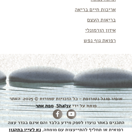
אריכות חיים בריאה
בריאות העצם
איזון הורמונלי
רפואת גוף נפש
אופיר פוגל נטורופת – כל הזכויות שמורות © 2025. האתר
פותח על ידי
Shal3v
.
מפת אתר
התכנים באתר נועדו לספק מידע בלבד והם אינם בגדר עצה
רפואית או תחליף להתייעצות עם מומחה,
נא לעיין בתקנון