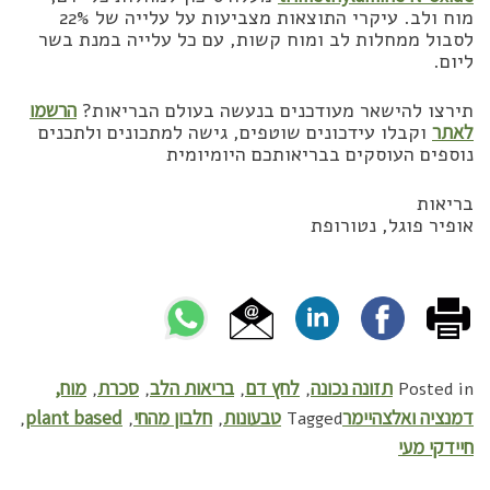
מוח ולב. עיקרי התוצאות מצביעות על עלייה של 22%
לסבול ממחלות לב ומוח קשות, עם כל עלייה במנת בשר
ליום.
תירצו להישאר מעודכנים בנעשה בעולם הבריאות?
הרשמו
לאתר
וקבלו עידכונים שוטפים, גישה למתכונים ולתכנים
נוספים העוסקים בבריאותכם היומיומית
בריאות
אופיר פוגל, נטורופת
תזונה נכונה
לחץ דם
בריאות הלב
סכרת
מוח,
,
,
,
,
Posted in
דמנציה ואלצהיימר
טבעונות
חלבון מהחי
plant based
,
,
,
Tagged
חיידקי מעי