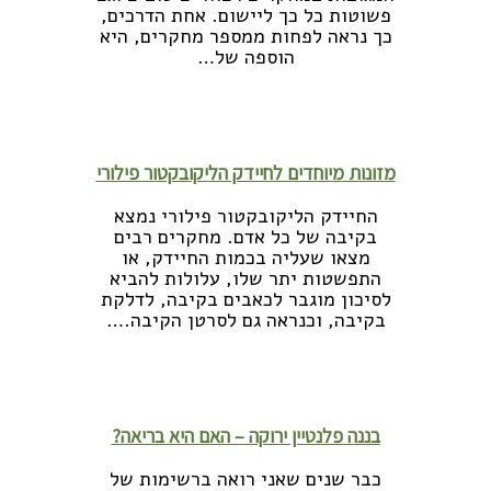
פשוטות כל כך ליישום. אחת הדרכים,
כך נראה לפחות ממספר מחקרים, היא
הוספה של…
לקריאה נוספת >>
מזונות מיוחדים לחיידק הליקובקטור פילורי
החיידק הליקובקטור פילורי נמצא
בקיבה של כל אדם. מחקרים רבים
מצאו שעליה בכמות החיידק, או
התפשטות יתר שלו, עלולות להביא
לסיכון מוגבר לכאבים בקיבה, לדלקת
בקיבה, וכנראה גם לסרטן הקיבה.…
לקריאה נוספת >>
בננה פלנטיין ירוקה – האם היא בריאה?
כבר שנים שאני רואה ברשימות של