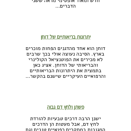
חדש ומאוד אופטימי מראה ששני
הדברים…
לקריאה נוספת >>
יתרונות בריאותיים של דוחן
דוחן הוא אחד מהדגנים הפחות מוכרים
בארץ. הסיבה נעוצה אולי בכך שרבים
לא מכירים את הפוטנציאל הקולינרי
והבריאותי של הדוחן. אציג כאן
בתמצית את היתרונות הבריאותיים
והרפואיים העיקריים שישנם בהקשר…
לקריאה נוספת >>
פשתן ולחץ דם גבוה
ישנן הרבה דרכים טבעיות להורדת
לחץ דם, אבל מעטות הן הדרכים
המגובות במחקרים רפואיים טובים וגם