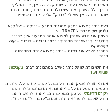
מאירופה. לאנשים עם רגישות קלה לגלוטן, אני ממליץ
בדרך כלל לשטוף את השיבולת היטב במים, מתוך הנחה
שמרבית הגלוטן שאולי ״נדבק״ אליה, יורד בשטיפה.
כעת ניתן למצוא בחלק מחניות הטבע שיבולת שועל ללא
גלוטן של חברת NUTRAZEN.
בצפון אני יודע שניתן למצוא אותה בטבעון אצל ״ברני
אורגני״, או ישירות מהיבואן בכפר ורדים – דורון: 054-
2480698
במרכז הארץ אני בטוח שניתן למצוא אותה במקומות
רבים.
את השיבולת שועל ניתן לשלב במתכונים רבים,
בקציצות
,
עוגיות
ו
עוד
אם תירצו להעמיק את הידע בנוגע לשיבולת שועל, מזונות
נוספים והשפעתם על בריאותנו, אתם מוזמנים להירשם
ל
קורס הדיגטלי
העוסק במצוינות בבריאות, להעשיר את
הידע שלכם ולהפוך את תזונתכם מ”טובה” ל”מצוינת”.
בריאות,