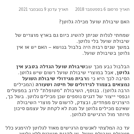
תאריך פרסום: 6 בספטמבר 2018
תאריך עדכון: 9 בנובמבר 2021
האם שיבולת שועל מכילה גלוטן?
שמחתי לגלות שניתן להשיג כיום גם בארץ מוצרים של
שיבולת שועל בלי גלוטן.
במשך שנים רבות היה בלבול בנושא – האם יש או אין
גלוטן בשיבולת שועל.
הבלבול נבע מכך שב
שיבולת שועל הגדלה בטבע אין
גלוטן
, אבל במוצרי שיבולת שועל רשום שיש גלוטן.
הסיבה לכך היא כי מ
רבית מגידולי שיבולת השועל
נמצאים בצמוד לגידולים של חיטה ושעורה
(המכילים
הרבה גלוטן). בנוסף, השיבולת ״מטופלת״ לרוב במפעלים
ובפסי ייצור של דגנים נוספים שכן מכילים גלוטן. בשל כך,
היצרנים מפחדים, ובצדק, לרשום על מוצרי השיבולת
שאינם מכילים גלוטן על מנת לא לקחת על עצמם סיכון
מיותר מול הרגישים לגלוטן.
עד כה המלצתי לאנשים הרגישים מאוד לגלוטן להימנע כלל
מאכילת שיבולת שועל, או לקנות מוצרים ללא גלוטן