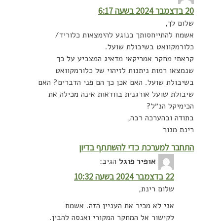
20 בדצמבר 2024 בשעה 6:17
שלום לך,
אשמח להתייחסותך בנוגע להימצאות כלוריד/
כלורמקוואט בשיבולת שועל.
קראתי מחקר אמריקאי מדאיג המצביע על כך
שנמצאו רמות ניתנות לזיהוי של כלורמקוואט
בשיבולת שועל. האם אכן כך הם פני הדברים? האם
שיבולת שועל אורגנית בוודאות אינה מכילה את
הכימיקל הנ״ל?
בתודה ובהערכה רבה,
רינת מנור
התחבר למערכת כדי להשתתף בדיון
אופיר פוגל
הגיב:
22 בדצמבר 2024 בשעה 10:32
שלום רינת,
אני לא מכיר את העניין הזה. אשמח
לקישור אל המחקר המקורי ואנסה להבין.