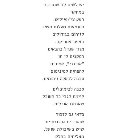
יש לשים לב שמדובר
במחקר
ראשוני/פיילוט.
התוצאות מעלות חשש
לזיהום בגידולים
בצפון אמריקה.
מזון שגדל בתנאים
המקנים לו תו
״אורגני״, אמורים
להפחית למינימום
סכנה לכאלה זיהומים.
סכנה לכימיכלים
קיימת לגבי כל האוכל
שאנחנו אוכלים.
כדאי גם לזכור
שהסיבים התזונתיים
שיש בשיבולת שועל,
מצליחים בחלק