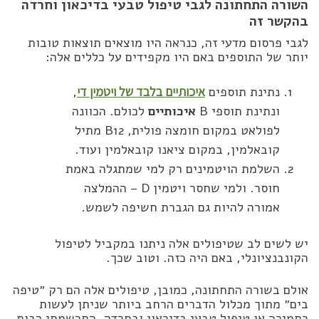
השורה התחתונה לגבי טיפול טבעי בדיכאון וחרדה
בהקשר זה
לגבי פרסום מדעי זה, כנראה היו מוצאים תוצאות טובות
יותר של התוספים באם היו מקפידים על כללים אלה:
נתינת תוספים
איכותיים בלבד של ויטמין די
,
ונתינת תוספי B
איכותיים
לכולם. הכוונה
לפולאט במקום חומצה פולית, B12 מתיל
קובאלמין, במקום ציאנו קובאלמין ועוד.
השלמת הויטמינים רק למי שמתגלה באמת
חוסר. ולמי שחסר ויטמין D – ההמלצה
אמורה להיות גם הגברת חשיפה לשמש.
יש לשים לב שטיפולים אלה ניתנו במקביל לטיפול
הקונבנציונלי, באם היה כזה. וטוב שכך.
אולם בשורה התחתונה, כמובן, טיפולים אלה הם רק ״טיפה
בים״ מתוך מכלול הדברים הרחב ביותר שניתן לעשות
כתמיכה או טיפול טבעי בדיכאון ובחרדה. התרשמתי רבות