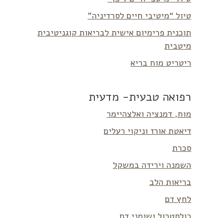
טיול “מיטיבי חיים לסרדיניה”
תוכנית פרימיום אישית לבריאות קוגניטיבית
מיטבית
ריטריט מוח בריא
רפואה טבעית- מדעית
מוח, דמנציה ואלצהיימר
דיאטת אורז וניקוי רעלים
סכרת
השמנה וירידה במשקל
בריאות הלב
לחץ דם
כולסטרול ושומני דם