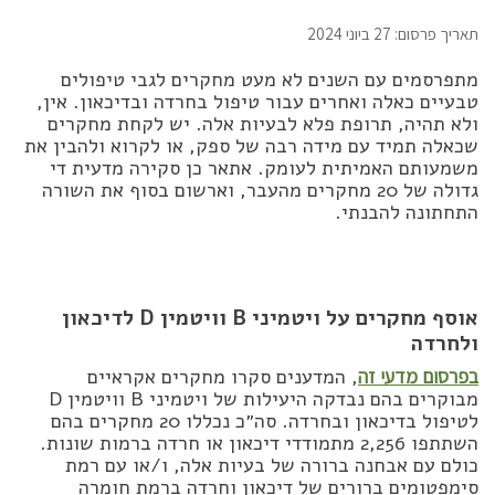
תאריך פרסום: 27 ביוני 2024
מתפרסמים עם השנים לא מעט מחקרים לגבי טיפולים
טבעיים כאלה ואחרים עבור טיפול בחרדה ובדיכאון. אין,
ולא תהיה, תרופת פלא לבעיות אלה. יש לקחת מחקרים
שכאלה תמיד עם מידה רבה של ספק, או לקרוא ולהבין את
משמעותם האמיתית לעומק. אתאר כן סקירה מדעית די
גדולה של 20 מחקרים מהעבר, וארשום בסוף את השורה
התחתונה להבנתי.
אוסף מחקרים על ויטמיני B וויטמין D לדיכאון
ולחרדה
בפרסום מדעי זה
, המדענים סקרו מחקרים אקראיים
מבוקרים בהם נבדקה היעילות של ויטמיני B וויטמין D
לטיפול בדיכאון ובחרדה. סה״כ נכללו 20 מחקרים בהם
השתתפו 2,256 מתמודדי דיכאון או חרדה ברמות שונות.
כולם עם אבחנה ברורה של בעיות אלה, ו/או עם רמת
סימפטומים ברורים של דיכאון וחרדה ברמת חומרה