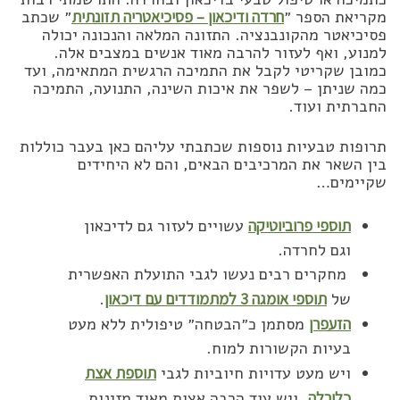
מקריאת הספר ״
חרדה ודיכאון – פסיכיאטריה תזונתית
״ שכתב
פסיכיאטר מהקונבנציה. התזונה המלאה והנכונה יכולה
למנוע, ואף לעזור להרבה מאוד אנשים במצבים אלה.
כמובן שקריטי לקבל את התמיכה הרגשית המתאימה, ועד
כמה שניתן – לשפר את איכות השינה, התנועה, התמיכה
החברתית ועוד.
תרופות טבעיות נוספות שכתבתי עליהם כאן בעבר כוללות
בין השאר את המרכיבים הבאים, והם לא היחידים
שקיימים…
תוספי פרוביוטיקה
עשויים לעזור גם לדיכאון
וגם לחרדה.
מחקרים רבים נעשו לגבי התועלת האפשרית
של
תוספי אומגה 3 למתמודדים עם דיכאון
.
הזעפרן
מסתמן כ״הבטחה״ טיפולית ללא מעט
בעיות הקשורות למוח.
ויש מעט עדויות חיוביות לגבי
תוספת אצת
כלורלה
. ויש עוד הרבה אצות מאוד מזינות