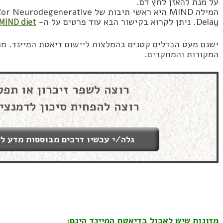
על מנת להאזן לחץ דם.
המילה MIND היא ראשי תיבות של ive
Delay. ניתן לקרוא בקישור הבא עוד פרטים על ה-
MIND diet
ישנם מעט הבדלים קטנים בהמלצות ליישום דיאטת המיינד. מו
המקורות והמחקרים.
רוצה לשפר זיכרון או תפק
רוצה להפחית סיכון לדמנצי
גלה/י עכשיו דרכים מבוססות מדע לש
מזונות שיש לאכול בדיאטת המיינד הינם: