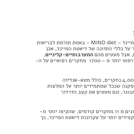
מעבר להגיון ולרצון הטוב, מה שחשוב לדעת הוא האם דיאטת מיינד – MIND diet – באמת תורמת לבריאות
על כללי התזונה של דיאטת המיינד, אכן
ם, אבל מעטים מהם
התערבותיים-קליניים
,
והתוצאות של כולם לא תמיד מדהימות. נכון לראשית 2024, פורסמו יותר מ – 1700 מחקרים רפואיים על ה-
שכלל מחקר מסין, ועקב אחר יותר מ – 4,000 נחקרים, כולל מטא-אנליזה
ותר מ 26,000 אנשים, הגיע למסקנה שככל שמתמידים יותר על המלצות
מבוגר, וגם מעטים את קצב הדרדור
, ערכו ניתוח נתונים מ 11 מחקרים קודמים, שהקיפו יותר מ-
שמקפידים יותר על עקרונות דיאטת המיינד, כך