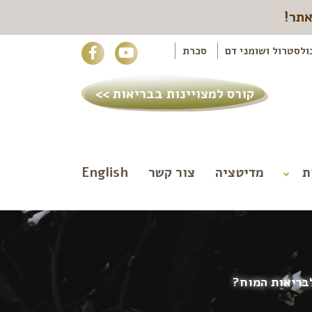
אתר!
ולסטרול ושומני דם
סכרת
קורס למצויינות בבריאות >>
ת
מדיטציה
צור קשר
English