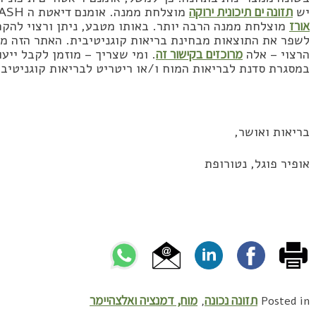
יש
תזונה ים תיכונית ירוקה
מוצלחת ממנה. אומנם דיאטת ה DASH תורמת במשהו לאיזון לחץ הדם, אבל
אורז
מוצלחת ממנה הרבה יותר. באותו מטבע, ניתן ורצוי להקפי
לשפר את התוצאות מבחינת בריאות קוגניטיבית. האתר הזה מכי
הרצוי – אלה
מרוכזים בקישור זה
. ומי שצריך – מוזמן לקבל ייע
במסגרת סדנת לבריאות המוח ו/או ריטריט לבריאות קוגניטיבי
בריאות ואושר,
אופיר פוגל, נטורופת
תזונה נכונה
מוח, דמנציה ואלצהיימר
,
Posted in