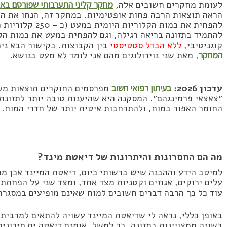
לעומת מחקרים חשובים אלה,
מחקר קליני התערבותי שפורסם באח
הראה תוצאות הרבה פחות אופטימיות. במחקר זה, הנחו את ה
להפחית את כמות הקל
להתמיד בתזונה בריאה רגילה, וגם להפחית במעט את כמות הק
קוגניטיבי,
ללא הבדל סטטיסטי
בין הקבוצות. בקישור הבא ני
המחקר
, מאת שני נוירולוגים מהם אני לומד לא מעט בנושא.
עדכון 2026:
בעיתון רפואי חשוב
״צאצאי פרמינגהם״. המסקנה היא שהיענות טובה יותר לתזונת 
החומר האפור במוח, ולהתרחבות איטית יותר של חדרי המוח.
מה הם החסרונות והיתרונות של דיאטת מינד?
למיטב הידע וההבנה שיש ברשותי כיום, דיאטת המיינד אכן מהו
עלים ירוקים, אגוזים וקטניות מצד אחד, ומצד שני על הפחתת 
עוד כל כך הרבה דברים חשובים למוח שאינם מופיעים במסגרת 
באופן כללי, נראה לי שדיאטת המיינד עשויה להתאים למרבית
בשונה ממצויינות בתזונה. כך למשל, אומנם דיאטה ים תיכונית