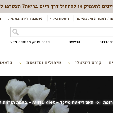
ינים להעמיק או להתחיל דרך חיים בריאה? הצטרפו ל
וח, דמנציה ואלצהיימר
דיאטת ניקוי
השמנה וירידה במשקל
כ
תחברות
הרשמה
סדנת עומק מבוססת מדע
ם
קורס דיגיטלי
טיפולים וסדנאות
הרצאו
רופת
>>
האם דיאטת מיינד – MIND diet – באמת תורמת לבריאות המוח?