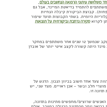
ד משלושת עיתוני הרפואה הנחשבים בעולם
,
משתתפים להתמיד בדיאטת המיינד, אבל גם
וריות היומית במעט (כ – 250 קלוריות פחות). קבוצת הביקורת קיבלה הנחיות
לוריות היומית. בשתי הקבוצות תועד שיפור
תן לקרוא
סקירה נרחבת וביקורתית על תוצאות
מפרסמים החוקרים תוצאות מעקב שנמשך 12 שנים אחר משתתפים במחקר
מינד היתה קשורה לקצב איטי יותר של אובדן
וה צעד אחד חשוב בכיוון הנכון. הדגש על
מוצרי חלב ובשר – אכן ראויים. מצד שני, יש
תזונה זו.
 האנשים שרוצים/מחפשים מתינות בתזונה,
 בריאה יותר מהתזונה הרגילה במערב, אולם