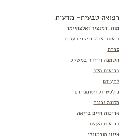
רפואה טבעית- מדעית
מוח, דמנציה ואלצהיימר
דיאטת אורז וניקוי רעלים
סכרת
השמנה וירידה במשקל
בריאות הלב
לחץ דם
כולסטרול ושומני דם
תזונה נכונה
אריכות חיים בריאה
בריאות העצם
איזון הורמונלי