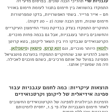
עגבניות שרי
תהליכי הכנה שונים. בפרסום מדעי זה
התמקדו בהשוואה בין חימום בתנור לעומת חימום באוויר
חם – אייר פרייר. בשתי האפשרויות, בדקו טמפרטורות
חימום שונות, וזמן הכנה שונה (2 – 20 דקות).
החוקרים התמקדו בצדק בבדיקת נוגדי החימצון העיקריים
והחשובים ביותר בעגבניות, אבל גם בכמה פחות מוכרים.
הקרטנואידים שנבדקו היו בין השאר ליקופן, בטא קרוטן
ו
לוטאין
היותר מוכרים, וגם
זטא קרוטן
,
פיטואין
ו
פיטופלואן
.
חשוב להדגיש שוב שהחוקרים התמקדו בהערכת פוטנציאל
הספיגה בפועל של אותם מרכיבים, כשהם מוכנים לאכילה.
וזה מה שמעניין אותנו.
תוצאות עיקריות: כמה לחמם עגבניות עבור
ספיגה אידיאלית של ליקופן וקרטנואידים
הזמינות הביולוגית לספיגה של הקרטונואידים החשובים
לאחר חימום העגבניות עלה פי 1.5, יחסית לזמינותם
בעגבניות שרי ללא חימום.