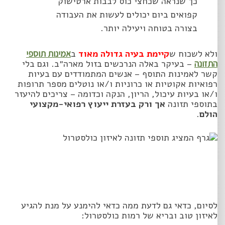
כך שנראה שכחצי כוס לבבות ארטישוק
קפואים ביום יכולים לעשות את העבודה
בצורה בטוחה ויעילה יותר.
ולא לשכוח ש
קיימת בעיה גדולה מאוד
ב
אמינות תוספי
התזונה
– בעיקר באלה הנרכשים בזול מארה״ב. וגם בלי
קשר לאמינות התוסף – אנשים המתמודדים עם בעיות
רפואיות אקוטיות או כרוניות ו/או נוטלים מספר תרופות
ו/או בעיות עיכול, הריון, הנקה וכדומה – צריכים להיעזר
בתוספי תזונה
אך ורק בעזרת ייעוץ רפואי-מקצועי
הולם
.
לסיום, כדאי גם לדעת ממה כדאי להימנע על מנת להגיע
לאיזון טוב ובריא של רמות כולסטרול: