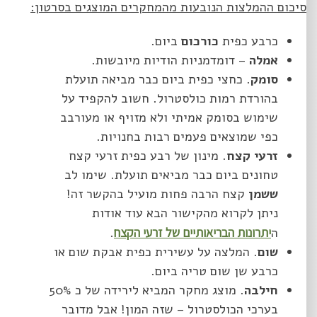
סיכום ההמלצות הנובעות מהמחקרים המוצגים בסרטון:
כרבע כפית
כורכום
ביום.
אמלה
– דומדמניות הודיות מיובשות.
סומק
. כחצי כפית ביום כבר מביאה תועלת
בהורדת רמות כולסטרול. חשוב להקפיד על
שימוש בסומק אמיתי ולא מזויף או מעורבב
כפי שמוצאים פעמים רבות בחנויות.
זרעי קצח
. מינון של רבע כפית זרעי קצח
טחונים ביום כבר מביאים תועלת. שימו לב
ששמן
קצח הרבה פחות מועיל בהקשר זה!
ניתן לקרוא מהקישור הבא עוד אודות
ה
יתרונות הבריאותיים של זרעי הקצח
.
שום
. המלצה על עשירית כפית אבקת שום או
כרבע שן שום טריה ביום.
חילבה
. מוצג מחקר המביא לירידה של כ 50%
בערכי הכולסטרול – שזה המון! אבל מדובר