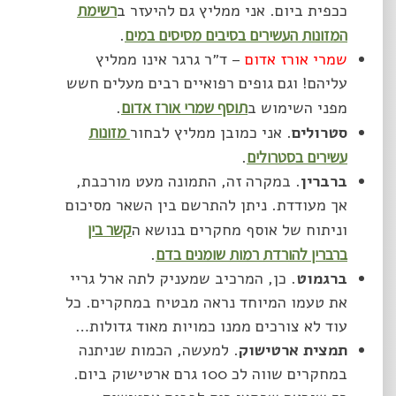
ככפית ביום. אני ממליץ גם להיעזר ב
רשימת
המזונות העשירים בסיבים מסיסים במים
.
שמרי אורז אדום
– ד״ר גרגר אינו ממליץ
עליהם! וגם גופים רפואיים רבים מעלים חשש
מפני השימוש ב
תוסף שמרי אורז אדום
.
סטרולים
. אני כמובן ממליץ לבחור
מזונות
עשירים בסטרולים
.
ברברין
. במקרה זה, התמונה מעט מורכבת,
אך מעודדת. ניתן להתרשם בין השאר מסיכום
וניתוח של אוסף מחקרים בנושא ה
קשר בין
ברברין להורדת רמות שומנים בדם
.
ברגמוט
. כן, המרכיב שמעניק לתה ארל גריי
את טעמו המיוחד נראה מבטיח במחקרים. כל
עוד לא צורכים ממנו כמויות מאוד גדולות…
תמצית ארטישוק
. למעשה, הכמות שניתנה
במחקרים שווה לכ 100 גרם ארטישוק ביום.