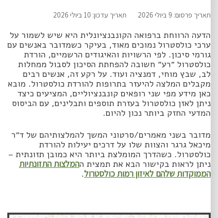
תאריך פרסום: 9 ביולי 2026
תאריך עדכון: 10 ביולי 2026
הדעה הרווחת ברפואה הקונבנציונלית היא שיש לשמור על
ערכי כולסטרול נמוכים מאוד, בעיקר כשמדובר באנשים עם
גורמי סיכון. לפי הרשויות והאיגודים הרשמיים, הורדת
כולסטרול ״רע״ חשובה להפחתת הסיכון לסבול ממחלות
לב, שבץ מוחי, דמנציה ועוד. על רקע זה, אנשים רבים
מקבלים המלצה להיעזר בתרופות להורדת כולסטרול. מובא
כאן מידע מפי שני רופאים קונבנציוליים, המציעים כיצד
ניתן לאזן כולסטרול בעזרת תוספים ותבלינים, עם הביסוס
המדעי החזק ביותר נכון להיום.
מדובר בשני מאמרים/סרטוני המשך להמלצותיהם של ד״ר
מיכאל גרגר והצוות שלו על דרכים יעילות להורדת
כולסטרול. כשהדרך המומלצת ביותר היא כמובן תזונתית –
ניתן לראות בקישור הבא את תמצית ה
המלצות התזונתיות
הממוקדות שלהם לאיזון רמות כולסטרול
.