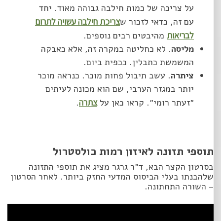
על צריכה של כמות חילבה גבוהה מאוד. יחד
עם זה, כדאי לזכור ש
צריכת חילבה עשויה לתרום
לבריאות
מהיבטים רבים נוספים.
מליסה
. לא כחליטה במקרה זה, אלא כאבקה
המשמשת כתבלין. ככפית ביום.
ציתרה
. עשב תיבול פחות מוכר. כנראה מוכר
יותר במגזר הערבי, שם הוא מכונה לעיתים
״זעתר רומי״. קראו כאן על
צתרה
.
תוספי תזונה לאיזון רמות כולסטרול
בסרטון הקצר הבא, ד״ר גרגר מציג את תוספי התזונה
שלהבנתו בעלי הביסוס המדעי החזק ביותר. לאחר הסרטון
– השורה התחתונה.