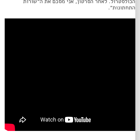
הכולסטרול. לאחר הסרטון, אני מסכם את ה״שורות
התחתונות״.