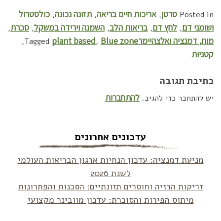
סרטן
אריכות חיים בריאה
תזונה נכונה
כולסטרול
,
,
,
Posted in
ושומני דם
לחץ דם
בריאות הלב
השמנה וירידה במשקל
סכרת
,
,
,
,
,
מוח, דמנציה ואלצהיימר
Blue zone
plant based
,
Tagged
,
קטניות
כתיבת תגובה
להתחברות
יש להתחבר כדי להגיב.
עדכונים אחרונים
מניעת דמנציה: עדכון הנחיות ארגון הבריאות העולמי
לשנת 2026
זריקות הרזיה וחוסרים תזונתיים: הסכנות והפתרונות
מיתוס הפירות והסוכרת: עדכון מוובינר מקצועי