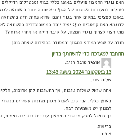
האם נוגדי החמצון פועלים באופן כללי בגוף ומנטרלים רדיקלים 
פעולתו במערכות השונות של הגוף היא טובה יותר בהשוואה לנוגד
באופן ספציפי במקום אחר בגוף (הגם שהוא פחות חזק בהשוואה 
לדוגמא האם קואנזים Q10 יעיל יותר במיטכונדריה בהשוואה לאקסקצנטין שהינו נוגד חמצון הכי חזק?
מתי רצוי לצרוך נוגדי חמצון, על קיבה ריקה או אחרי ארוחה?
תודה על שפע המידע המגוון והמסודר בבהירות שאתה נותן
התחבר למערכת כדי להשתתף בדיון
אופיר פוגל
הגיב:
13 באוקטובר 2024 בשעה 13:43
שלום שוב,
אתה שואל שאלות טובות, אך התשובות להן ארוכות, חלקי
באופן כללי, הכי טוב לאכול מגוון מזונות עשירים בנוגדי ח
למגוון יש משמעות רבה.
כך למשל לחלק מנוגדי החימצון עובדים בסביבה מימית, ו
בריאות
אופיר