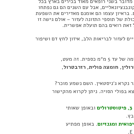
 מדובר בשני רופאים מאוד בכירים בארץ בכל
נבנציונאליים, אבל עם השנים הם גם נפתחו
 בראיון עצמו הם אומנם מאדירים את השפעת
לת של תוספי התזונה לעזור – אולם גישה זו
זאת רואים בהם תועלת אפשרית.
ים לעזור לבריאות הלב, איזון לחץ דם ושיפור
ישנם כמה תוספי תזונה שמשפרים את איזון לחץ הדם ברמה של עד 5 מ״מ כספית. זה מעט,
רולין, חומצה פולית, רזרבטרול
,
 נקרא ג׳ניסטאין. השם נשמע מוכר?
 בפולי הסויה. ניתן לקרוא מהקישור
ים
ובאופן שאותי
פואית ומגנזיום
. באופן מפתיע