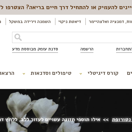
ינים להעמיק או להתחיל דרך חיים בריאה? הצטרפו ל
וח, דמנציה ואלצהיימר
דיאטת ניקוי
השמנה וירידה במשקל
כ
תחברות
הרשמה
סדנת עומק מבוססת מדע
ם
קורס דיגיטלי
טיפולים וסדנאות
הרצאו
 נטורופת
>>
אילו תוספי תזונה עשויים לעזור ללב, ללחץ ד