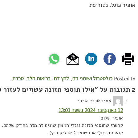
אופיר פוגל, נטורופת
כולסטרול ושומני דם
לחץ דם
בריאות הלב
סכרת
,
,
,
Posted in
2 תגובות על ”
אילו תוספי תזונה עשויים לעזור 
אמיר טובי
הגיב:
12 באוקטובר 2024 בשעה 13:01
אופיר שלום
קראתי שתוספי תזונה נוגדי חמצון שונים זה מזה בחוזק שלהם. 
קואנזים Q10 או ויטמין C או ליקוריץ).