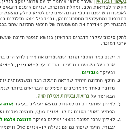
בקישור הבא ראיון
שערך פרופ׳ איתמר רז עם פרופ׳ יעקב הנקין.
הקשור לבריאות הלב, ומחלת הסוכרת. שניהם אומנם רופאים קו
לאפשרות שישנם תוספי תזונה שיכולים לסייע לחלק מהאנשים.
התרופות ומתעלמים מחסרונותיהן, ובמקביל מעט מזלזלים ביכו
להבנתי רק מאדירה את המשמעות של תוספי התזונה שהם בכל 
להלן סיכום עיקרי הדברים מהראיון בנושא תוספי תזונה שעשוי
ערכי הסוכר.
אבל בעל משמעות מדעית. מדובר על
ל-ארגינין, ל-ציט
ובעיקר
מגנזיום
.
תוסף התזונה היחיד שהראה תועלת רבה ומשמעותית יותר
מדובר באחד מהמרכיבים הפעילים והבריאים ביותר שנמצא
הבא עוד על
בריאות ובטיחות אכילת סויה
.
לאיזון שומני דם וכולסטרול נמצאו יעילים בעיקר
אומגה 3, פיטוסטרול
הפתיע באופן מסוים גם קו-אנזים Q10, חומצה פולית ואבץ.
לאיזון ערכי הסוכר נמצאו יעילים בעיקר
חומצה אלפא לי
עבורי, תועד שיפור גם עם נטילת קו-אנזים Q10 וויטמין E.