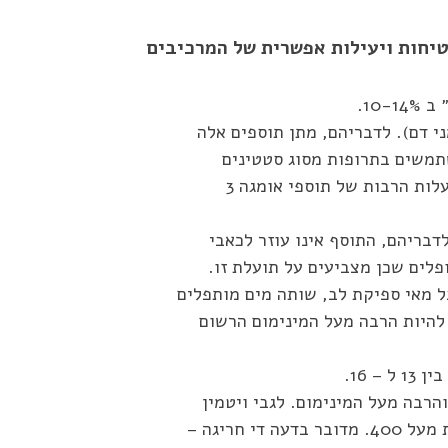
טיחות ויעילות אפשרית של המרכיבים
10.
ני דם). לדבריהם, מתן תוספים אלה
תמשים בתרופות מסוג סטטינים
להורדת כולסטרול. להבנתי, מדובר בראייה צרה של התועלות הרבות של תוספי אומגה 3
דבריהם, התוסף אינו עוזר לכאבי
פלים שכן מצביעים על תועלת זו.
ל מאי ספיקת לב, שותה מים מותפלים
 להיות הרבה מעל המינימום הרשום
 16.
הרבה מעל המינימום. לגבי ויטמין
B12, אחד מהם אומר באופן ברור שהערכים צריכים להיות מעל 400. מדובר בדעה די חריגה –