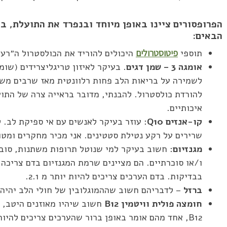
הפרופסורים ציינו באופן מיוחד ובנפרד את התועלת, ב
הבאים:
תוספי
פיטוסטרולים
היכולים להוריד את הכולסטרול ה״רע״ ב -14%
אומגה 3 – שמן דגים
. בעיקר לאיזון טריגליצרידים (שומ
לשמירה על בריאות הלב פחות רלוונטית מאז שרבים מש
איכותיים.
קו-אנזים Q10
: עוזר בעיקר לאנשים עם אי ספיקת לב. ל
שרירים על רקע נטילת סטטינים. אני מכיר מחקרים ומטו
מגנזיום
: חשוב בעיקר למי שנוטל תרופות משתנות, סוב
ו/או סוכרתיים. הם מציינים שרמת המגנזיום בדם צריכה
בבדיקות. בדם הערכים צריכים להיות יותר מ 2.1.
ברזל
– לדבריהם חשוב שההמוגלובין של חולי הלב יהיה בין 13 ל –
חומצה פולית וויטמין B12
חשוב שיהיו מאוזנים היטב, ו