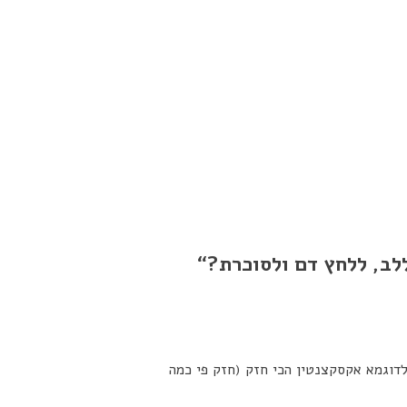
ללב, ללחץ דם ולסוכרת?
“
לדוגמא אקסקצנטין הכי חזק (חזק פי כמה