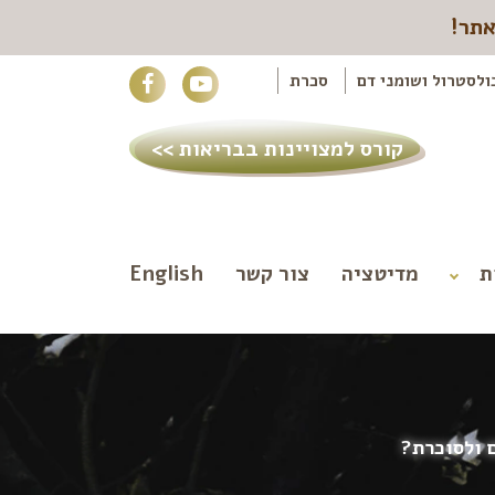
אתר!
ולסטרול ושומני דם
סכרת
קורס למצויינות בבריאות >>
ת
מדיטציה
צור קשר
English
ם ולסוכרת?