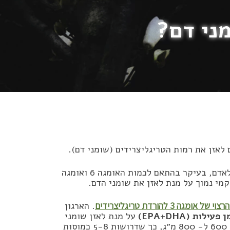
לאזן את רמות הטריגליצרידים (שומני דם).
הכמות הדרושה כדי להשיג את המטרה הזו שונה כמובן מאדם לאדם, בעיקר בהתאם לכמות האומגה 6 ואומגה
קמי נמוך על מנת לאזן את שומני הדם.
 של אומגה 3 להורדת טריגליצרידים
. הארגון
על מנת לאזן שומני
דם. במרבית המוצרים בשוק, כמות חומצות אלה היא סביב בין 600 ל- 800 מ״ג, כך שדרושות 5-8 כמוסות