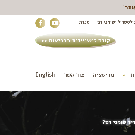
אתר!
ולסטרול ושומני דם
סכרת
קורס למצויינות בבריאות >>
ת
מדיטציה
צור קשר
English