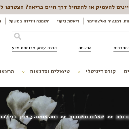
ינים להעמיק או להתחיל דרך חיים בריאה? הצטרפו ל
וח, דמנציה ואלצהיימר
דיאטת ניקוי
השמנה וירידה במשקל
כ
תחברות
הרשמה
סדנת עומק מבוססת מדע
ם
קורס דיגיטלי
טיפולים וסדנאות
הרצאו
ורופת
>>
שאלות ותשובות
>>
כמה אומגה 3 צריך כדי להוריד שומני דם?