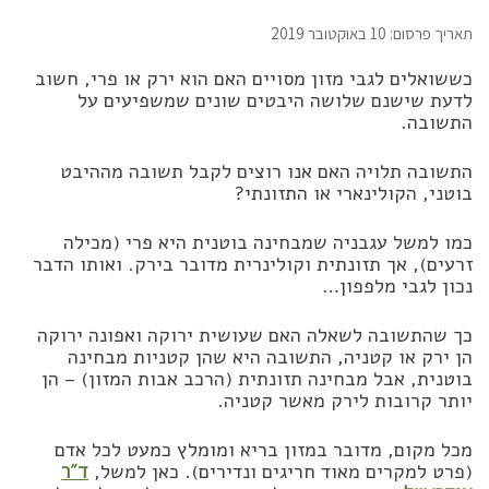
תאריך פרסום: 10 באוקטובר 2019
כששואלים לגבי מזון מסויים האם הוא ירק או פרי, חשוב
לדעת שישנם שלושה היבטים שונים שמשפיעים על
התשובה.
התשובה תלויה האם אנו רוצים לקבל תשובה מההיבט
בוטני, הקולינארי או התזונתי?
כמו למשל עגבניה שמבחינה בוטנית היא פרי (מכילה
זרעים), אך תזונתית וקולינרית מדובר בירק. ואותו הדבר
נכון לגבי מלפפון…
כך שהתשובה לשאלה האם שעושית ירוקה ואפונה ירוקה
הן ירק או קטניה, התשובה היא שהן קטניות מבחינה
בוטנית, אבל מבחינה תזונתית (הרכב אבות המזון) – הן
יותר קרובות לירק מאשר קטניה.
מכל מקום, מדובר במזון בריא ומומלץ כמעט לכל אדם
(פרט למקרים מאוד חריגים ונדירים). כאן למשל,
ד״ר