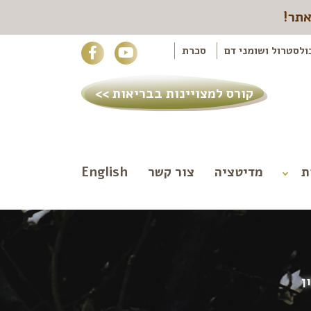
אתר!
ולסטרול ושומני דם
סכרת
קורס למצויינות בבריאות >>
ת
מדיטציה
צור קשר
English
ן