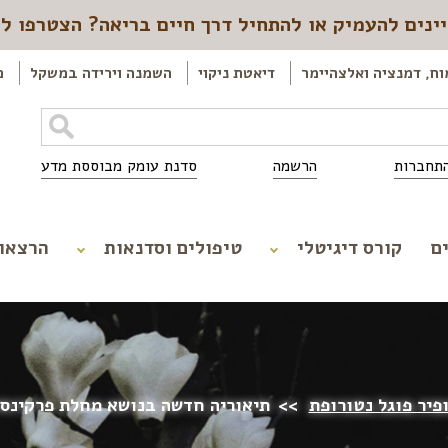
ינים להעמיק או להתחיל דרך חיים בריאה? הצטרפו ל
וח, דמנציה ואלצהיימר
דיאטת ניקוי
השמנה וירידה במשקל
כ
תחברות
הרשמה
סדנת עומק מבוססת מדע
ם
קורס דיגיטלי
טיפולים וסדנאות
הרצאו
פיר פוגל נטורופת
>>
תיאוריה חדשה בנושא מחלת פרקינסו