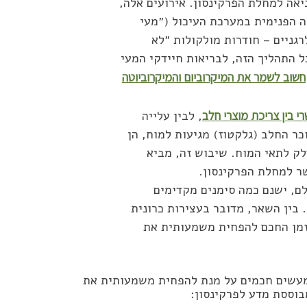
יאה למחלת הפרקינסון. אירועים אלה,
 הפנימית במערכת העיכול (״מעי
גניים – חודרות מולקולות ״לא
 התהליך הזה, לבריאות חיידקי המעי
חשוב לשמר את המיקרוביום והמיקרוביוטה
 בין צריכת מוצרי חלב
, לבין עלייה
ר החלב (גלקטוז) מגיעות למוח, הן
ק לתאי המוח. שיבוש זה, מביא
 למחלת הפרקינסון.
ם, ישנם כמה סימנים מקדימים
 בין השאר, מדובר בעצירות כרונית
הזמן החכם להפחית משמעותית את
ק מעשים חכמים על מנת להפחית משמעותית את
בוססת מדע לפרקינסון: