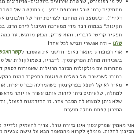
על פי רפופורט, שרשרת אירועים ביולוגים-פזיולוגים מב
מתחילים (כמו שכל נטורופת יודע…) בחולשה של השכבה
דליף״). וכשמצב זה מתחבר לצריכת יתר של חלבונים אלר
תקינות״ בכמות רבה מדי ממערכת העיכול לזרם הדם. בכל
תפקיד קריטי לדבריו. והוא צודק. מכאן מודגש, עד כמה
שלנו
– וזה אפשרי ונגיש לכל אחד!
ארי רפופורט מתאר באופן חדשני את
ההסבר
ל
קשר האפשרי
בשכיחות מחלת הפרקינסון. לדבריו, כשמולקולות של סוכ
מתחרות עם מולקולות הסוכר הרגילות שאמורות לספק דל
בתורו לשרשרת של כשלים שפוגעת בתפקוד המוח בהקשר
מאוד לא קל לטפל בפרקינסון כשהמחלה כבר סוערת. אול
למחלה, שלעיתים ניתן לזהות אותם עשור או יותר מראש.
שלא ניתן למצוא לה הסבר אחר. זו ההזדמנות לפעול, ו
הסיכון לפתח מחלה סוערת.
אני מאמין שפרקינסון אינו גזירת גורל. צריך להעמיק ולדיי
הסיכון לחלות. מומלץ לקרוא מהמאמר הבא על גישה טבעית מ