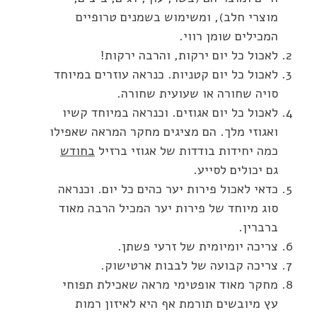
מוצרי חלב), ומשימוש בשמנים טרופיים
המכילים שומן רווי.
לאכול כל יום ירקות, והרבה ירקות!
לאכול כל יום קטניות. כנראה עוזרים במיוחד
סויה שחורה או שעועית שחורה.
לאכול כל יום אגוזים. וכנראה במיוחד קשיו
ואגוזי מלך. הם מציגים מחקר המראה שאפילו
כמה יחידות בודדות של אגוזי ברזיל
בחודש
גם יכולים לסייע.
כדאי לאכול פירות יער כהים כל יום. וכנראה
סוג מיוחד של פירות יער המכיל הרבה מאוד
ברברין.
צריכה יומיומית של זרעי פשתן.
צריכה קבועה של לבבות ארטישוק.
מחקר מאוד אופטימי מראה שאכילת תפוחי
עץ מיובשים תורמת אף היא לאיזון רמות