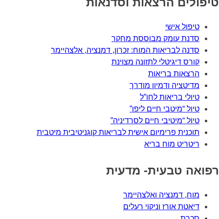
טיפולים הרצאות וסדנאות
טיפול אישי
סדנת עומק מבוססת מחקר
סדנה לבריאות המוח: זכרון, דמנציה, אלצהיימר
קורס דיגיטלי לתזונה מצוינת
הרצאות בריאות
מדיטציה ודמיון מודרך
טיולי בריאות לחו”ל
טיול “מיטבי חיים ליפן”
טיול “מיטיבי חיים לסרדיניה”
תוכנית פרימיום אישית לבריאות קוגניטיבית מיטבית
ריטריט מוח בריא
רפואה טבעית- מדעית
מוח, דמנציה ואלצהיימר
דיאטת אורז וניקוי רעלים
סכרת