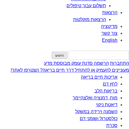
תשלום עבור טיפולים
הרצאות
הרצאות מוקלטות
מדיטציה
צור קשר
English
התחברות
הרשמה
סדנת עומק מבוססת מדע
מעוניינים להעמיק או להתחיל דרך חיים בריאה? הצטרפו לאתר!
אריכות חיים בריאה
לחץ דם
בריאות הלב
מוח, דמנציה ואלצהיימר
דיאטת ניקוי
השמנה וירידה במשקל
כולסטרול ושומני דם
סכרת