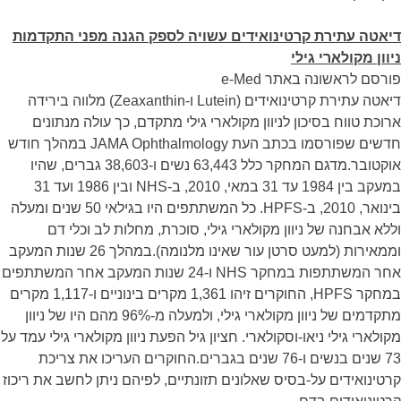
דיאטה עתירת קרטינואידים עשויה לספק הגנה מפני התקדמות
ניוון מקולארי גילי
פורסם לראשונה באתר e-Med
דיאטה עתירת קרטינואידים (Lutein ו-Zeaxanthin) מלווה בירידה
ארוכת טווח בסיכון לניוון מקולארי גילי מתקדם, כך עולה מנתונים
חדשים שפורסמו בכתב העת JAMA Ophthalmology במהלך חודש
אוקטובר.מדגם המחקר כלל 63,443 נשים ו-38,603 גברים, שהיו
במעקב בין 1984 עד 31 במאי, 2010, ב-NHS ובין 1986 ועד 31
בינואר, 2010, ב-HPFS. כל המשתתפים היו בגילאי 50 שנים ומעלה
וללא אבחנה של ניוון מקולארי גילי, סוכרת, מחלות לב וכלי דם
וממאירות (למעט סרטן עור שאינו מלנומה).במהלך 26 שנות המעקב
אחר המשתתפות במחקר NHS ו-24 שנות המעקב אחר המשתתפים
במחקר HPFS, החוקרים זיהו 1,361 מקרים בינוניים ו-1,117 מקרים
מתקדמים של ניוון מקולארי גילי, ולמעלה מ-96% מהם היו של ניוון
מקולארי גילי ניאו-וסקולארי. חציון גיל הפעת ניוון מקולארי גילי עמד על
73 שנים בנשים ו-76 שנים בגברים.החוקרים העריכו את צריכת
קרטינואידים על-בסיס שאלונים תזונתיים, לפיהם ניתן לחשב את ריכוז