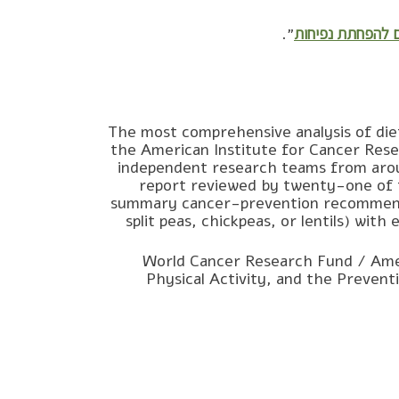
ם להפחתת נפיחות
״.
The most comprehensive analysis of die
the American Institute for Cancer Resea
independent research teams from arou
report reviewed by twenty-one of t
summary cancer-prevention recommenda
split peas, chickpeas, or lentils) wi
World Cancer Research Fund / Amer
Physical Activity, and the Prevent