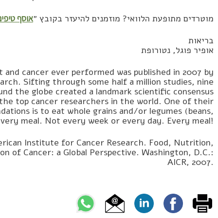
מוטרדים מתופעת הלוואי? מוזמנים להיעזר בקובץ ״
אוסף טיפי
בריאות
אופיר פוגל, נטורופת
t and cancer ever performed was published in 2007 by
rch. Sifting through some half a million studies, nine
nd the globe created a landmark scientific consensus
he top cancer researchers in the world. One of their
tions is to eat whole grains and/or legumes (beans,
th every meal. Not every week or every day. Every meal!
ican Institute for Cancer Research. Food, Nutrition,
ion of Cancer: a Global Perspective. Washington, D.C.:
AICR, 2007.