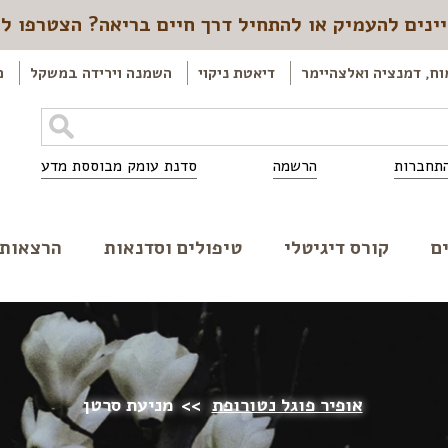
ינים להעמיק או להתחיל דרך חיים בריאה? הצטרפו ל
וח, דמנציה ואלצהיימר
דיאטת ניקוי
השמנה וירידה במשקל
כ
תחברות
הרשמה
סדנת עומק מבוססת מדע
ם
קורס דיגיטלי
טיפולים וסדנאות
הרצאות
אופיר פוגל נטורופת
>>
מניעת סרטן