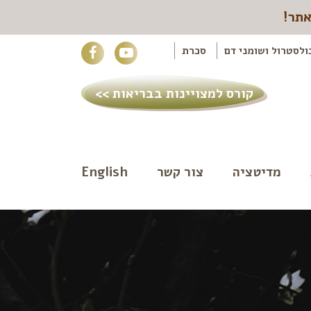
אתר!
ולסטרול ושומני דם
סכרת
קורס למצויינות בבריאות >>
מדיטציה
צור קשר
English