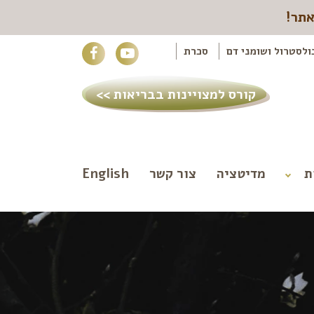
אתר!
ולסטרול ושומני דם
סכרת
קורס למצויינות בבריאות >>
ת
מדיטציה
צור קשר
English