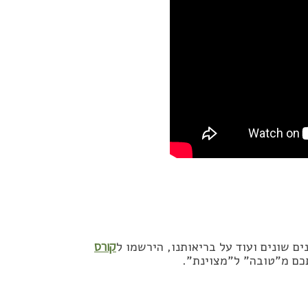
ם שונים ועוד על בריאותנו, הירשמו ל
קורס
כם מ”טובה” ל”מצוינת”.