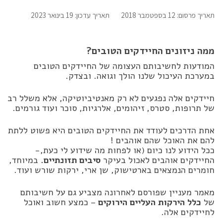
תאריך פרסום: 12 בספטמבר 2018
תאריך עדכון: 19 בינואר 2023
ממה ניזונים החיידקים הטובים?
המודעות לחשיבותם העצומה של החיידקים הטובים
במערכת העיכול שלנו הולך וגואה. ובצדק.
חיידקים אלה נפגעים לא רק מאנטיביוטיקה, אלא משלל רב
של תרופות, סטרס, זיהומים, אלרגיות, סוכר ועוד גורמים.
אחת הדרכים לעודד את החיידקים הטובים היא פשוט ללתת
להם את האוכל שהם אוהבים !
ככל הידוע לנו כיום (או לפחות מה שידוע לי כעת,-
החיידקים אוהבים לאכול בעיקר
סיבים תזונתיים.
במיוחד,
חומרים הנמצאים בארטישוק, שן ארי, ירקות שורש ועוד.
מאמר מעניין שפורסם לאחרונה מצביע גם על חשיבותם
של
כלל הירקות העליים הירוקים
– כמצע חשוב ואוכל
לחיידקים אלה.