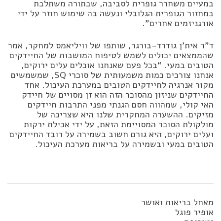
במעיים משחרר גופרית לסביבה, שבתורה משתלבת
במחזור הגופרית הגלובלי ונעשה בה שימוש חוזר על ידי
אורגניזמים אחרים”.
ד”ר אית’ן גודרד-בורגר, שותפו של וויליאמס למחקר, אמר
שהממצאים יכולים לשמש לטיפוח המושבות של החיידקים
הטובים במעי. “בכל פעם שאנחנו אוכלים עלים ירוקים,
אנחנו צורכים כמות משמעותית של סוכרי SQ, שמשמשים
מקור אנרגיה לחיידקים הטובים במערכת העיכול. אחד
החיידקים שניזון מהסוכר הזה הוא זן מסויים של חיידק
האי קולי, שמהווה חסם הגנתי מפני התרבות חיידקים
מזיקים. ההשערה המחקרית שלנו היא שצריכה של
מולקולת הסוכר המסויימת הזאת, על ידי אכילת ירקות
ועלים ירוקים, היא גורם חשוב בשמירה על רובד החיידקים
הטובים במעי ובשמירה על בריאות מערכת העיכול.
מאחל בריאות ואושר
אופיר פוגל