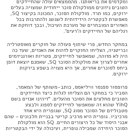
ומקדמים את בריאותנו. מהממצאים עולה שהחיידקים
הטובים ניזונים ממולקולת סוכר ייחודית שמצויה בעלים
ירוקים, כמו תרד. מולקולת הסוכר, המכונה בקיצור SQ,
מאפשרת לבקטריה הידידותית לשגשג ולהתרבות בכל
האזורים המובחרים של מערכת העיכול, ובכך דוחקת את
רגליהם של החיידקים ה’רעים’.
במחקר החדש, פרי שיתוף פעולה של חוקרים מאוסטרליה
ובריטניה, הצליחו החוקרים לזהות את האנזים, שעד כה
היה לא מזוהה, שמאפשר לחיידקים, פטריות ואורגניזמים
אחרים לצרוך את מולקולת הסוכר SQ, שאמנם יוצאת דופן
ביחס לסוכרים אחרים, אך היא מצויה בשפע בירקות
ירוקים.
פרופסור ספנסר וויליאמס, כותב-משותף של המאמר,
הסביר כי במחקר הם הצליחו לגלות כיצד החיידקים
הטובים מחלצים את הסוכר מהעלים. “זיהינו אנזים בשם
YihQ שהוא זה שמאפשר לחיידקים לספוג ולבצע
מטבוליזם של הסוכר מסוג SQ, שגופרית היא אחד
מרכיביו. גופרית היא מרכיב קריטי בבניית חלבונים – שהם
אבני היסוד של כל היצורים החיים. SQ הוא מולקולת
הסוכר היחידה שמכילה גופרית, ועיכולה על ידי הבקטריות