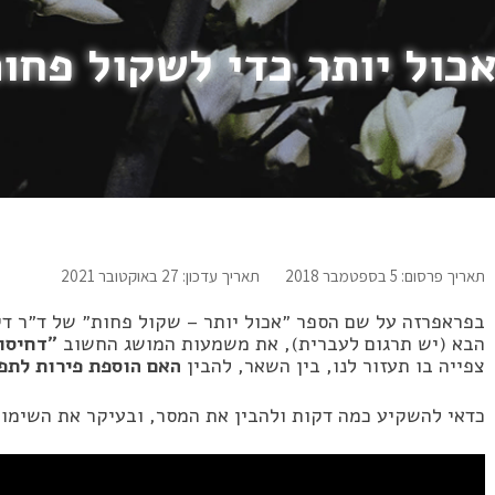
כול יותר כדי לשקול פחו
תאריך פרסום: 5 בספטמבר 2018
תאריך עדכון: 27 באוקטובר 2021
בפראפרזה על שם הספר ״אכול יותר – שקול פחות״ של ד״ר דין
הבא (יש תרגום לעברית), את משמעות המושג החשוב
״דחיסות קלור
צפייה בו תעזור לנו, בין השאר, להבין
האם הוספת פירות לתפ
כדאי להשקיע כמה דקות ולהבין את המסר, ובעיקר את השימוש