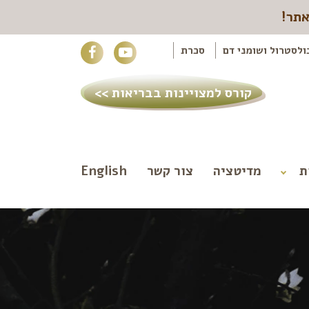
אתר!
ולסטרול ושומני דם
סכרת
קורס למצויינות בבריאות >>
ת
מדיטציה
צור קשר
English