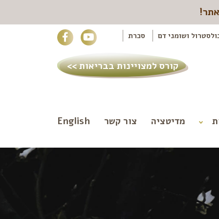
אתר!
ולסטרול ושומני דם
סכרת
קורס למצויינות בבריאות >>
ת
מדיטציה
צור קשר
English