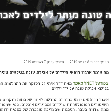
 טונה מותר לילדים לאכו
תאריך פרסום: 8 בינואר 2019
תאריך עדכון: 7 באוגוסט 2019
מה אומר ארגון רופאי הילדים על אכילת טונה בגילאים צעיר
בפורטל YNET מאמר
מאת ד”ר איתי גל הסוקר את ההמלצות החד
בנושא אכילת טונה על ידי ילדים.
איגוד הרופאים יוצא בהזהרה החדשה לאחר שקבוצת חוקרים 
השימורים הפופולאריות שילדים ומבוגרים אוכלים. כפי שמפור
ממה שדווח בעבר. הסכנות שבצריכה מוגברת של כספית ידועות