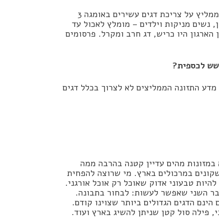
לפני כעשור ארגון הלב האמריקני בדק את הסוגיה מאחר והוא ממליץ על צריכת דגים עשירים באומגה 3
, נשים מניקות וילדים – מומלץ לאכול עד
הארגון היו כריש, דג חרב ומקרל. פרסומים
חשש לכספית?
מדע התזונה הממליצים לא לצרוך בכלל דגים
 במזונות מהים עדיין קטנה בהרבה ממה
קונים במרכולים בארץ. מי שרוצה להפחית
היות טבעוני אדוק שאוכל רק אוכל אורגני.
בר השני שאפשר לעשות: לבחור בתבונה.
הינם הדגים הגדולים ביותר שצוינו קודם.
, פילה סול קטן שניתן להשיג בארץ ועוד.