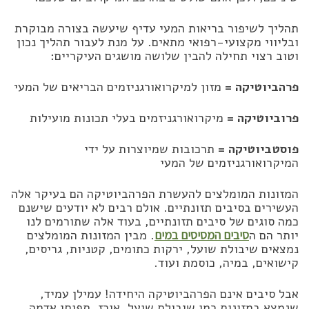
תהליך לשיפור בריאות המעי עדיף שיעשה בצורה מבוקרת
ובליווי מקצועי-רפואי מתאים. על מנת לעבור תהליך נכון
וטוב רצוי תחילה להבין שלושה מושגים העיקריים:
פרהביוטיקה =
מזון למיקרואורגניזמים הבריאים של המעי
פרוביוטיקה =
מיקרואורגניזמים בעלי תכונות מועילות
פוסטביוטיקה =
תרכובות שמיוצרות על ידי
המיקרואורגניזמים של המעי
המזונות המומלצים להעשרת הפרהביוטיקה הם בעיקר אלה
העשירים בסיבים תזונתיים. אולם רבים לא יודעים שישנם
כמה סוגים של סיבים תזונתיים, בעוד אלה שתורמים לנו
יותר הם ה
סיבים המסיסים במים
. מבין המזונות המומלצים
נמצאים שיבולת שועל, ירקות כתומים, קטניות, גריסים,
קישואים, במיה, כוסמת ועוד.
אבל סיבים אינם הפרהביוטיקה היחידה! עמילן עמיד,
שנמצא במזונות כמו שיבולת שועל, אורז, תפוחי אדמה