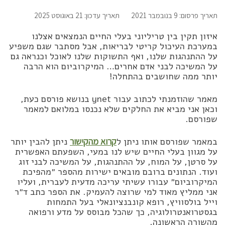
תאריך פרסום: 9 בנובמבר 2021
תאריך עדכון: 21 באוגוסט 2025
איזון תקין בין טריליוני בעלי החיים הנמצאים אצלנו
במערכת העיכול קריטי לבריאות, אבל מסתבר שגם משפיע
על ההתנהגות שלנו, ואף התשוקות שלנו לאוכל וכנראה גם
על המשיכה לבני אדם אחרים… המיקרוביום הוא הרבה
יותר ממה שחושבים בהתחלה!
מאמר שהוזמנתי לכתוב עבור ynet בנושא פורסם כעת,
וכאן אני מביא את החלקים שלא נכנסו במלואם למאמר
שפורסם.
במאמר שפורסם אותו ניתן ל
קרוא מהקישור
ניתן להבין יותר
על מגוון בעלי החיים שיש לנו במעי, השפעתם האפשרית
על סרטן, על המוח, על ההתנהגות, על המשיכה לבני זוג
ועוד. הנתונים ברובם מובאים ישירות מהספר ״מהפיכת
המיקרוביום״ עבורו עשיתי עריכה מדעית לעברית, ועליו
אני ממליץ מאוד למי שרוצה להעמיק. את הספר כתב ד״ר
וייל בולסוויץ, רופא קונבנציונאלי בעל התמחות
בגסטרואנטרולוגיה, כך שהכל מבוסס על מדע ורפואה
מהשורה הראשונה.