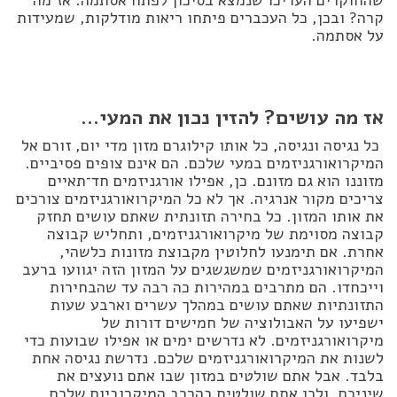
שהחוקרים העריכו שנמצא בסיכון לפתח אסתמה. אז מה
קרה? ובכן, כל העכברים פיתחו ריאות מודלקות, שמעידות
על אסתמה.
אז מה עושים? להזין נכון את המעי…
כל נגיסה ונגיסה, כל אותו קילוגרם מזון מדי יום, זורם אל
המיקרואורגניזמים במעי שלכם. הם אינם צופים פסיביים.
מזוננו הוא גם מזונם. כן, אפילו אורגניזמים חד־תאיים
צריכים מקור אנרגיה. אך לא כל המיקרואורגניזמים צורכים
את אותו המזון. כל בחירה תזונתית שאתם עושים תחזק
קבוצה מסוימת של מיקרואורגניזמים, ותחליש קבוצה
אחרת. אם תימנעו לחלוטין מקבוצת מזונות כלשהי,
המיקרואורגניזמים שמשגשגים על המזון הזה יגוועו ברעב
וייכחדו. הם מתרבים במהירות כה רבה עד שהבחירות
התזונתיות שאתם עושים במהלך עשרים וארבע שעות
ישפיעו על האבולוציה של חמישים דורות של
מיקרואורגניזמים. לא נדרשים ימים או אפילו שבועות כדי
לשנות את המיקרואורגניזמים שלכם. נדרשת נגיסה אחת
בלבד. אבל אתם שולטים במזון שבו אתם נועצים את
שיניכם, ולכן אתם שולטים בהרכב המיקרוביום שלכם.