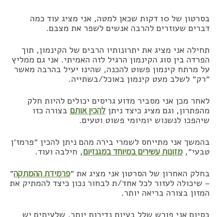
בסרטון של 10 דקות שכאן למטה, אני מציג עוד כמה
דברים שעוזרים להרבה אנשים לשפר את מצבם.
תחילה אני מציג את יתרונותיו הרבים של הקינמון, תוך
הפרדה בין סוג הקינמון הרגיל לזה האמיתי. אני גם ממליץ
על מרתח קינמון פשוט להכנה, שהינו יעיל בהרבה מאשר
״רק״ לשלב מעט קינמון באוכל/בשתייה.
לאחר מכן אני מסביר מדוע גריסים יכולים להיות חלק
מהפתרון, וגם מציג כיצד ניתן
להכין אותם
בצורה כזו
שיהפכו לנשנוש יומיומי פשוט וטעים.
בהמשך אני מתייחס לשמרי בירה מהם ניתן להכין ״פרמז׳ן
טבעי״,
מזונות עשירים במיוחד במגנזיום
, חילבה ועוד.
בחלק האחרון של הסרטון אני מציג את ״
פרמידת ההמתקה
״
– שיכולה לעזור לכל אחד/ת לבחור נכון כיצד להמתיק את
המזון בצורה בריאה יותר.
בסיום אני פורש שלל בעיות נדירות יותר, שלעיתים יש