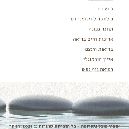
לחץ דם
כולסטרול ושומני דם
תזונה נכונה
אריכות חיים בריאה
בריאות העצם
איזון הורמונלי
רפואת גוף נפש
אופיר פוגל נטורופת – כל הזכויות שמורות © 2025. האתר