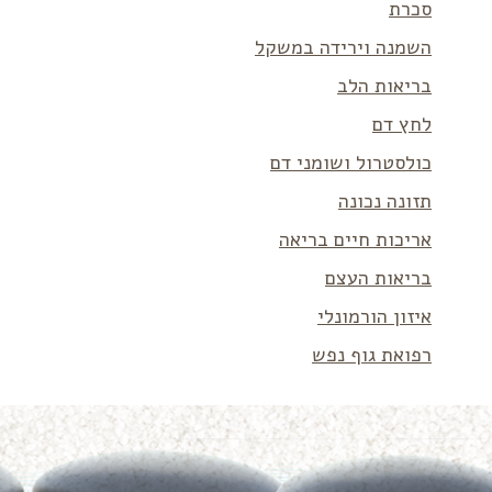
סכרת
השמנה וירידה במשקל
בריאות הלב
לחץ דם
כולסטרול ושומני דם
תזונה נכונה
אריכות חיים בריאה
בריאות העצם
איזון הורמונלי
רפואת גוף נפש