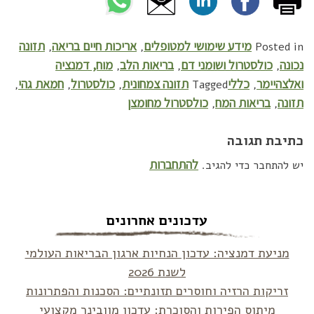
מידע שימושי למטופלים
אריכות חיים בריאה
תזונה
,
,
Posted in
נכונה
כולסטרול ושומני דם
בריאות הלב
מוח, דמנציה
,
,
,
ואלצהיימר
כללי
תזונה צמחונית
כולסטרול
חמאת גהי
,
,
,
Tagged
,
תזונה
בריאות המח
כולסטרול מחומצן
,
,
כתיבת תגובה
להתחברות
יש להתחבר כדי להגיב.
עדכונים אחרונים
מניעת דמנציה: עדכון הנחיות ארגון הבריאות העולמי
לשנת 2026
זריקות הרזיה וחוסרים תזונתיים: הסכנות והפתרונות
מיתוס הפירות והסוכרת: עדכון מוובינר מקצועי