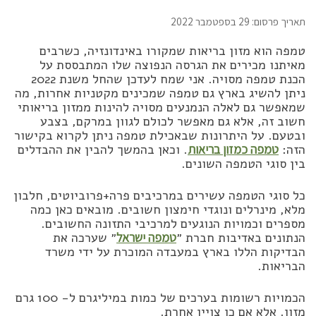
תאריך פרסום: 29 בספטמבר 2022
טמפה הוא מזון בריאות שמקורו באינדונזיה, כשרבים
מאיתנו מכירים את הגרסה הנפוצה שלו המתבססת על
הכנת טמפה מסויה. אני שמח לעדכן שהחל משנת 2022
ניתן להשיג בארץ גם טמפה שמכינים מקטניות אחרות, מה
שמאפשר גם לאלה הנמנעים מסויה להינות ממזון בריאותי
חשוב זה, אלא גם מאפשר לכולם לגוון במרקם, בצבע
ובטעם. על היתרונות שבאכילת טמפה ניתן לקרוא בקישור
הזה:
טמפה כמזון בריאות
. וכאן בהמשך להבין את ההבדלים
בין סוגי הטמפה השונים.
כל סוגי הטמפה עשירים במרכיבים פרה+פרוביוטים, חלבון
מלא, מינרלים ונוגדי חימצון חשובים. מובאים כאן כמה
מספרים וכמויות הנוגעים למרכיבי התזונה החשובים.
הנתונים באדיבות חברת ״
טמפה ישראל
״ שערכה את
הבדיקות הללו בארץ במעבדה המוכרת על ידי משרד
הבריאות.
הכמויות רשומות בערכים של כמות במיליגרם ל- 100 גרם
מזון. אלא אם כן צויין אחרת.