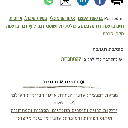
בריאות העצם
איזון הורמונלי
בעיות עיכול
אריכות
,
,
,
Posted in
חיים בריאה
תזונה נכונה
כולסטרול ושומני דם
לחץ דם
בריאות
,
,
,
,
הלב
סכרת
,
כתיבת תגובה
להתחברות
יש להתחבר כדי להגיב.
עדכונים אחרונים
מניעת דמנציה: עדכון הנחיות ארגון הבריאות העולמי
לשנת 2026
זריקות הרזיה וחוסרים תזונתיים: הסכנות והפתרונות
מיתוס הפירות והסוכרת: עדכון מוובינר מקצועי