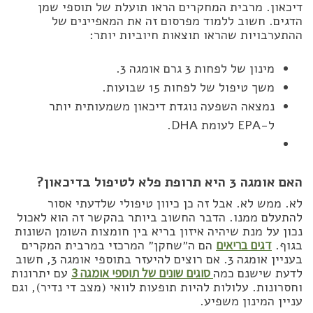
דיכאון. מרבית המחקרים הראו תועלת של תוספי שמן
הדגים. חשוב ללמוד מפרסום זה את המאפיינים של
ההתערבויות שהראו תוצאות חיוביות יותר:
מינון של לפחות 3 גרם אומגה 3.
משך טיפול של לפחות 15 שבועות.
נמצאה השפעה נוגדת דיכאון משמעותית יותר
ל-EPA לעומת DHA.
האם אומגה 3 היא תרופת פלא לטיפול בדיכאון?
לא. ממש לא. אבל זה כן כיוון טיפולי שלדעתי אסור
להתעלם ממנו. הדבר החשוב ביותר בהקשר זה הוא לאכול
נכון על מנת שיהיה איזון בריא בין חומצות השומן השונות
בגוף.
דגים בריאים
הם ה״שחקן״ המרכזי במרבית המקרים
בעניין אומגה 3. אם רוצים להיעזר בתוספי אומגה 3, חשוב
לדעת שישנם כמה
סוגים שונים של תוספי אומגה 3
עם יתרונות
וחסרונות. עלולות להיות תופעות לוואי (מצב די נדיר), וגם
עניין המינון משפיע.