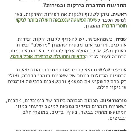
מחריגות ההדברה בירקות ובפירות?
ראשית
, ניתן לשטוף ולנקות את הפירות והירקות. כאן
למשל הסבר ל
שיטה הפשוטה שנמצאה היעילה ביותר לניקוי
חומרי הדברה
מהמזון.
שנית
, כשמתאפשר, יש להעדיף לקנות ירקות ופירות
אורגנים. אורגני אינו מבטיח שהמזון ״מושלם״ ובטוח
באופן מלא, אבל בהחלט עדיף להבנתי. כאן מובאת ביתר
הרחבה דעתי לגבי ה
כדאיות והתועלת שבבחירת אוכל אורגני.
אופציה
שלישית
היא להכיר את המזונות בהם נמצאות
הכמויות הגדולות ביותר של שאריות חומרי הדברה, ואולי
רק בהם להשקיע את המאמץ והמשאבים ברכישה אורגנית
או ניקוי הולם.
פורפורציות
: הכמות הגבוהה ביותר של כימיכלים, מתכות,
ושאריות חומרים מזיקים נמצאת למיטב ידיעתי במזון
המתועש מהחי: בבשר, בעוף, בדגים, במוצרי חלב
ובביצים.
לסיום
עלינו לזכור שבעיקר ירקות, ובמובן מסויים גם