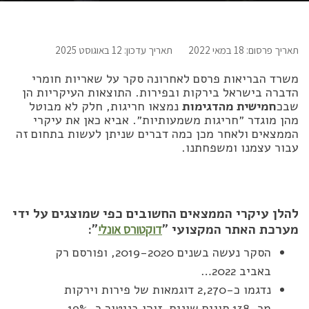
תאריך פרסום: 18 במאי 2022
תאריך עדכון: 12 באוגוסט 2025
משרד הבריאות פרסם לאחרונה סקר על שאריות חומרי
הדברה בישראל בירקות ובפירות. התוצאות העיקריות הן
שבכ
חמישית מהדגימות
נמצאו חריגות, חלק לא מבוטל
מהן מוגדר ״חריגות משמעותיות״. אביא כאן את עיקרי
הממצאים ולאחר מכן כמה דברים שניתן לעשות בתחום זה
עבור עצמנו ומשפחתנו.
להלן עיקרי הממצאים החשובים כפי שמוצגים על ידי
מערכת האתר המקצועי ״
״:
דוקטורס אונלי
הסקר נעשה בשנים 2019-2020, ופורסם רק
באביב 2022…
נדגמו כ-2,270 דוגמאות של פירות וירקות
מכ-138 סוגים שונים. זוהו בניטור כ-19%