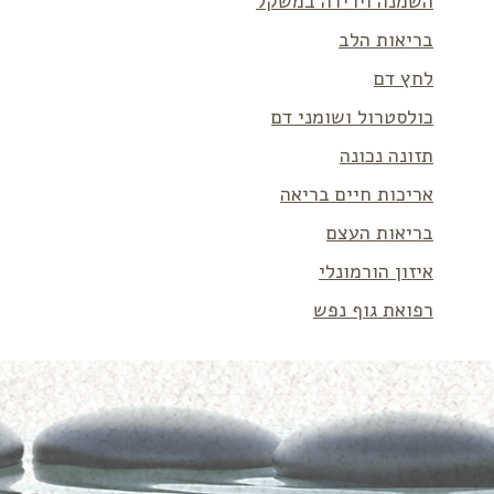
השמנה וירידה במשקל
בריאות הלב
לחץ דם
כולסטרול ושומני דם
תזונה נכונה
אריכות חיים בריאה
בריאות העצם
איזון הורמונלי
רפואת גוף נפש