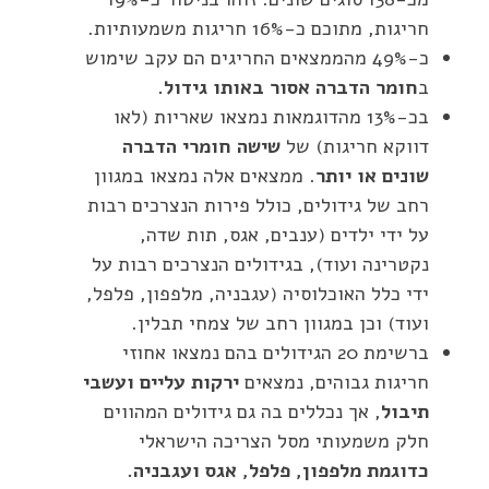
חריגות, מתוכם כ-16% חריגות משמעותיות.
כ-49% מהממצאים החריגים הם עקב שימוש
ב
חומר הדברה אסור באותו גידול.
בכ-13% מהדוגמאות נמצאו שאריות (לאו
דווקא חריגות) של
שישה חומרי הדברה
שונים או יותר
. ממצאים אלה נמצאו במגוון
רחב של גידולים, כולל פירות הנצרכים רבות
על ידי ילדים (ענבים, אגס, תות שדה,
נקטרינה ועוד), בגידולים הנצרכים רבות על
ידי כלל האוכלוסיה (עגבניה, מלפפון, פלפל,
ועוד) וכן במגוון רחב של צמחי תבלין.
ברשימת 20 הגידולים בהם נמצאו אחוזי
חריגות גבוהים, נמצאים
ירקות עליים ועשבי
תיבול
, אך נכללים בה גם גידולים המהווים
חלק משמעותי מסל הצריכה הישראלי
כדוגמת מלפפון, פלפל, אגס ועגבניה.