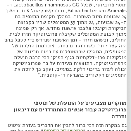
תוסף פרוביוטי, שכלל Lactobacillus rhamnosus GG ו-
Bifidobacterium Animalis, והתבקשו ליטול אותו במשך
24 שבועות מיום השחרור. במהלך תקופת התצפית בת
ה-24 שבועות, 24 מתוך 33 המטופלים שהיו בקבוצת
הביקורת וקיבלו פלצבו אושפזו מחדש, אך רק שמונה
מתוך קבוצת המטופלים שקיבלה פרוביוטיקה חזרו לבית
החולים, וכשהם חזרו – זמן האשפוז שנדרש כדי לטפל בהם
היה קצר יותר. כשהחוקרים בחרנו את רמות הדלקת של
המטופלים, הם גילו שהמטופלים עם רמות חריגות של
מולקולות פרו-דלקתיות בגוף הפיקו הכי הרבה תועלת
מהפרוביוטיקה. התוצאות מעידות על כך שפרוביוטיקה
יכולה לעזור בדיכוי דלקת במעיים, ועקב כך לווסת את
התסמינים הקשורים בהפרעה דו-קוטבית.״
מחקרים מצביעים על התועלת של תוספי
פרוביוטיקה עבור אנשים המתמודדים עם דיכאון
וחרדה
גם במקרה הזה הכי ברור להבין את הדברים בעזרת ציטוט
פסיכיאטריה תזונתית