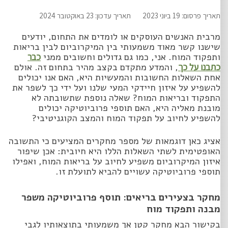
תאריך פרסום: 19 ביוני 2023
תאריך עדכון: 23 באוקטובר 2024
מרבית האנשים העוסקים או לומדים את התחום, יודעים
שישנו קשר מאוד משמעותי בין המיקרוביום לבין בריאות
ותפקוד המוח. אני, כמו גם גדולים וחשובים ממני
כבר
כתבנו על כך
, והמדע מתקדם בקצב מהיר בתחום זה. אולם
אחת השאלות החשובות והמעשיות היא, האם אנו יכולים
להשפיע על איזון חיידקי המעי שלנו ועל ידי כך לשפר את
התפקוד ובריאות המוח? שאלה נוספת שתשובתה לא
מובנת מאליה היא, האם תוספי פרוביוטיקה יכולים
להשפיע לחיוב על תפקוד המוח והמצב הקוגניטיבי?
אציג כאן דוגמאות של מספר מחקרים המציעים כי התשובה
האופטימית לשתי השאלות הללו היא חיובית: אכן שיפור
איזון המיקרוביום משפיע לחיוב על בריאות המוח, ואפילו
תוספי פרוביוטיקה עשויים להביא לתועלת זו.
מחקר בצעירים בריאים: תוסף פרוביוטיקה משפר
מבנה ותפקוד מוח
בקישור הבא מחקר קטן אך משמעותי בתוצאותיו לגבי