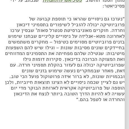
מתוך הספר החשוב ״
״ שנכתב על ידי
פסיכיאטר:
״נערכו גם ניסויים שהראו כי תוספת קבועה של
פרוביוטיקה יכולה להוביל לשיפורים בתסמיני דיכאון
וחרדה. חוקרים מאוניברסיטת סנטרל סאות’ שבסין ערכו
לאחרונה מטא-אנליזה על ניסויים קליניים שבחנו שימוש
בזנים פרוביוטיים מסוימים כטיפול – מחקרים משתמשים
בחיידקים שונים מסיבות שונות – וגילו שיש להם השפעות
מיטיבות: שנטילה שלהם מפחיתה את התסמינים המדווחים
ואת המצוקה הכרוכה בדיכאון. סקירות דומות גילו
שפרוביוטיקה יכולה גם לעזור בהקלת תסמיני חרדה. עם
זאת, מאחר שבמחקרים נעשה שימוש בזנים שונים
ובכמויות שונות, לא ברור איזה פרוטוקול פועל הכי טוב.
יש גם לציין שכמה ניסויים לא הציגו תוצאות חיוביות, ולכן
הוספה של פרוביוטיקה אקראית לארוחת הבוקר מדי יום
עשויה לא להיות הדרך הטובה ביותר לנצח את הדיכאון
והחרדה או לטפל בהם.״