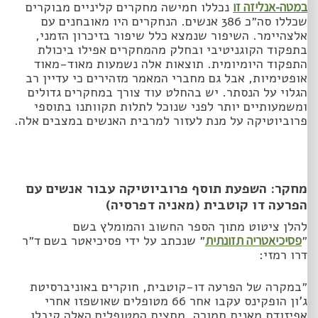
במטה-אנליזה זו
נכללו חמישה מחקרים קליניים מבוקרים
שכללו סה״כ 386 אנשים. הנחקרים היו מאובחנים עם
אלצהיימר. השיפור שנמצא כלל שיפור בזיכרון הזמני,
בתפקוד הקוגניטיבי ובחלק מהמחקרים אפילו ביכולת
התפקוד היומיומית. תוצאות אלה נשמעות מאוד-מאוד
אופטימיות, אבל גם מחברי המאמר מזהירים כי עדיין רב
הגלוי על הנסתר. יש בהחלט עוד צורך במחקרים גדולים
ומשמעותיים יותר לפני שנוכל לתלות תקוותנו בתוספי
פרוביוטיקה על מנת לעזור למרבית האנשים במצבים אלה.
מחקר: השפעת תוסף פרוביוטיקה עבור אנשים עם
הפרעה דו קוטבית (מאניה דפרסיה)
להלן ציטוט מתוך הספר החשוב והמומלץ בשם
״
פסיכיאטריה תזונתית
״ שנכתב על ידי פסיכיאטר בשם ד״ר
דרו רמזי:
״במקרה של הפרעה דו-קוטבית, חוקרים באוניברסיטת
ג’ון הופקינס עקבו אחר 66 מטופלים שאושפזו אחרי
אפיזודת מאנית חמורה. מחצית המטופלים האלה קיבלו