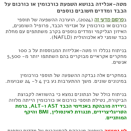
מטה-אנליזה בנושא השפעת כורכומין או כורכום על
הכבד ומדדים חשובים נוספים
ב
פרסום מדעי זה
(2024), הוערכה ההשפעה של תוספי
כורכום או כורכומין על אנזימי הכבד, פרופיל השומנים,
האיזון הגליקמי ומדדים נוספים בקרב משתתפים עם מחלת
כבד שומני לא אלכוהולית (NAFLD).
בניתוח נכללו 11 מטה-אנליזות המבוססות על כ 100
מחקרים אקראיים מבוקרים בהם השתתפו יותר מ- 5,500
אנשים.
במחקרים אלה נבדקה ההשפעה של תוספי כורכומין
במינונים שונים. משך ההתערבות נע בין 4 ל- 24 שבועות.
בניתוח כולל של הנתונים נמצא כי בהשוואה לקבוצת
הביקורת, נטילת תוספי כורכום או כורכומין הייתה מלווה
ב
ירידה מובהקת באנזימי הכבד AST ו-ALT, ברמת
הטריגליצרידים, תנגודת לאינסולין, BMI והיקף
המותניים.
לא נמצאה
השפעה מובהקת להתערבות על מדדים נוספים