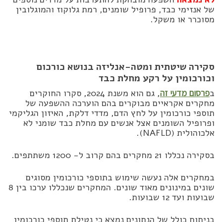
של אנזימי כבד, פרופיל שומנים, רמת גלוקוז והמוגלובין
מסוכרר או משקל.
סקירה שיטתית ומטה-אנליזה בנושא כורכום
וכורכומין על רקע מחלת כבד
ב
פרסום מדעי זה
, גם הוא משנת 2024, סקרו החוקרים
מחקרים אקראיים מבוקרים בהם הוערכה ההשפעה של
תוספי כורכומין על לחץ הדם, מדדי דלקת, האיזון הגליקמי
ופרופיל השומנים אצל אנשים עם מחלת כבד שומני לא
אלכוהולית (NAFLD).
בסקירה נכללו 21 מחקרים בהם קרוב ל- 1200 משתתפים.
במחקרים אלה נעשה שימוש בתוספי כורכומין מסוגים
שונים במינונים מאוד שונים. המחקרים שנכללו ערכו בין 8
שבועות ועד 12 שבועות.
בניתוח כולל של הנתונים נמצא כי נטילת תוספי כורכומין