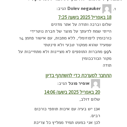
Dolev negauker
הגיב:
18 באפריל 2025 בשעה 7:25
שלום וברכה ותודה על אתר מדהים
הייתי שמח לדעתך על מוצר של חברת נוטרידי
כורכומין ליפוזומלי, ללא מתכות, עם אישור פחמן 14
שמעיד שהוא ממקור טבעי ולא סינטתי
99% מחברות התוספים לא מציינות ולא מתחייבות על
מקור הכורככומין
תודה
התחבר למערכת כדי להשתתף בדיון
אופיר פוגל
הגיב:
20 באפריל 2025 בשעה 14:06
שלום דולב,
אכן יש בעיה עם איכות תוספי כורכום
רבים.
לכן אני כמעט תמיד ממליץ כל צריכת