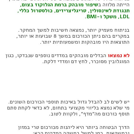
הייתה מלווה ב
שיפור מובהק ברמת הגלוקוז בצום,
תנגודת לאינסולין, טריגליצרידים, כולסטרול כללי,
LDL, משקל ו-BMI.
בניתוח מעמיק יותר, נמצאה חשיבות למשך המחקר.
במקרים בהם ניתן הכורכום במשך 8 שבועות או יותר,
התוצאות היו מובהקות ומשמעותיות יותר.
לא נמצאו
הבדלים מובהקים במדדים נוספים שנבדקו, כגון
המוגלובין מסוכרר, לחץ דם ומדדי דלקת.
יש לשים לב להבדל גדול באיכות תוספי הכורכום השונים.
מי שלא נמצא בליווי מקצועי בתחום, לא כדאי לקחת סתם
תוסף כורכום מה״מדף״, ולקוות לטוב.
הדרך הבטוחה ביותר היא ליהנות מכורכום טרי במזון
ובמשקאות. כמו למשל במשקה המדהים הבא: