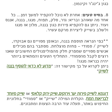
כגון ג’ינג’ר וקינמון.
8
. בסיס טעים
: אחרת לא נוכל להקפיד למשך זמן… כל
אחד מה שאוהב ובריא: גזר, סלק, תפוח, מנגו, בננה, אננס
ועוד. ניתן גם להקפיא פירות כגון בננה, מלון או מנגו
ולשלב בשייק ליצירת מרקם עשיר.
**כפי הנראה תוספת בננה, ובאופן מסויים גם אבוקדו,
לשייק / סמודי – פחות מוצלחת. מסתבר בהם מכילים
אנשים מסויים שמפרק חלק מהפוליפנולים החשובים שאנו
רוצים לקבל מהסמודי. התחליף הטעים והמתאים ביותר
יהיה כנראה מנגו!
ניתן לקרוא על כך מקישור זה: ״
מדוע לא כדאי להוסיף בננה
לשייק
״
דוגמא לשייק
פירות יער וירוקים,
שייק ירוק קלאסי
או
שייק מיוחד
לבריאות המח
. הקלדת המילה ״שייק״ או ״סמודי״ בחלונית
החיפוש באתר, תעלה עוד הרבה הצעות ומתכונים.