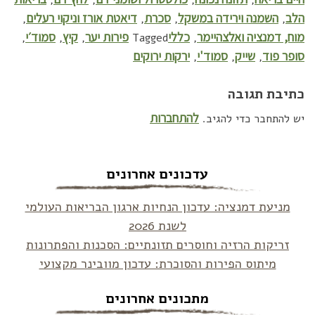
,
,
,
,
הלב
השמנה וירידה במשקל
סכרת
דיאטת אורז וניקוי רעלים
,
,
,
,
מוח, דמנציה ואלצהיימר
כללי
פירות יער
קיץ
סמוד׳י
,
,
,
Tagged
,
סופר פוד
שייק
סמוד'י
ירקות ירוקים
,
,
,
כתיבת תגובה
להתחברות
יש להתחבר כדי להגיב.
עדכונים אחרונים
מניעת דמנציה: עדכון הנחיות ארגון הבריאות העולמי
לשנת 2026
זריקות הרזיה וחוסרים תזונתיים: הסכנות והפתרונות
מיתוס הפירות והסוכרת: עדכון מוובינר מקצועי
מתכונים אחרונים