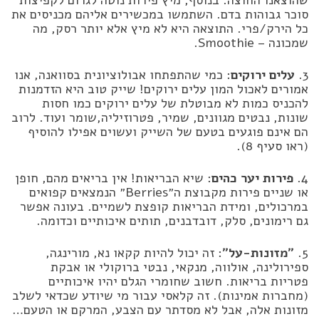
שהוצאנו החוצה. בנוסף, מיץ פירות נוטה לגרום לקפיצות
סוכר גבוהות בדם. השתמשו במכשירים אליהם מכניסים את
כל הירק/פרי. התוצאה היא לא מיץ אלא יותר רסק, מה
שמכונה – Smoothie.
3.
עלים ירוקים
: כמי שהתפתחו אבולוציונית בסוואנה, אנו
אמורים לאכול המון עלים ירוקים! שייק טוב היא הזדמנות
להכניס כמות לא מבוטלת של עלים ירוקים כמו חסות
שונות, נבטים מגוונים, שמיר, פטרוזיליה,שומר ועוד. לרוב
הם אינם פוגעים בטעם של השייק ועשוים אפילו להוסיף
(ראו סעיף 8).
4.
פירות יער כהים
: שיא הבריאות! אין בריאים מהם, חופן
או שניים פירות מקבוצת ה״Berries״ הנמצאים קפואים
במרכולים, ומידת הבריאות קופצת לשמיים. בעונה אפשר
גם רימונים, סלק, דובדבנים, תותים איכותיים וכדומה.
5.
״מזונות-על״
: זה יכול להיות קקאו נא, מורינגה,
ספירולינה, אולווה, מנקאי, נבטי ברוקולי או אבקת
פטריות בריאות. חשוב שחומרי הגלם יהיו איכותיים
(מחברות אמינות). זה קלאסי עבור מי שיודע שכדאי לשלב
מזונות אלה, אבל לא מסדתר עם הצבע, המרקם או הטעם…