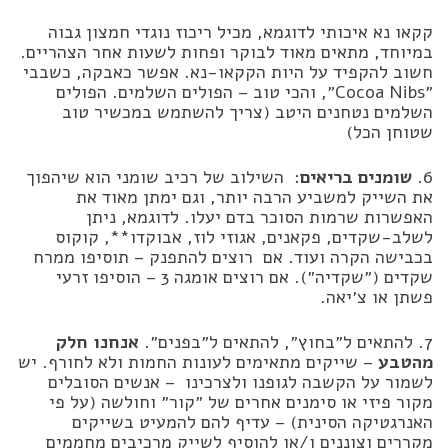
קקאו נא איכותי לדוגמא, מכיל ריכוז נוגדי חמצון גבוה
במיוחד, מתאים מאוד לבוקר ופחות לשעות אחר הצהריים.
חשוב להקפיד על היות הקקאו-נא. אפשר כאבקה, כשבבי
״Cocoa Nibs״, והכי טוב – הפולים השלמים. הפולים
השלמים נטחנים היטב (צריך להשתמש במכשיר טוב
שטוחן הכל)
6.
שומנים בריאים
: השילוב של רכיב שומני הוא שיהפוך
את השייק למשביע הרבה יותר, וגם ימתן מאוד את
האפשרות שרמות הסוכר בדם יעלו. לדוגמא, ניתן
לשלב-שקדים, פקאנים, אגוזי לוז, אבוקדו**, קוקוס
בכבישה הקרה ועוד. אם רוצים להתפנק – תוסיפו ממרח
שקדים (״שקדיה״). אם רוצים אומגה 3 – הוסיפו זרעי
פשתן או צ׳יאה.
7. להתאים ל״בחוץ״, להתאים ל״בפנים״.
אנחנו חלק
מהטבע
– שייקים מתאימים לעונות החמות ולא לחורף. יש
לשמור על הקשבה לגופנו ולצרכינו – אנשים הסובלים
מקור פיזי או סימנים אחרים של ״קור״ וחולשה (על פי
האנרגטיקה הסינית) – עדיף להם להמעיט בשייקים
מקררים וצוננים ו/או להוסיף לשייק מרכיבים מחממים