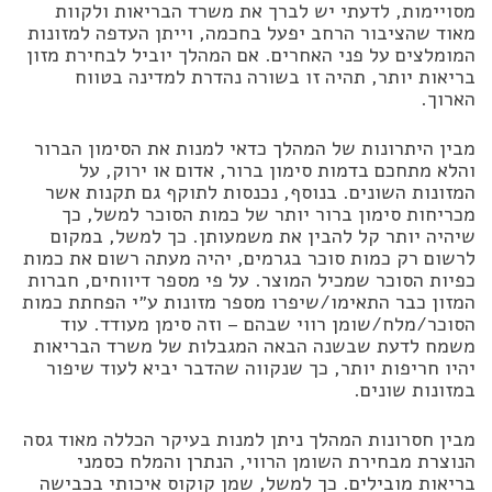
מסויימות, לדעתי יש לברך את משרד הבריאות ולקוות
מאוד שהציבור הרחב יפעל בחכמה, וייתן העדפה למזונות
המומלצים על פני האחרים. אם המהלך יוביל לבחירת מזון
בריאות יותר, תהיה זו בשורה נהדרת למדינה בטווח
הארוך.
מבין היתרונות של המהלך כדאי למנות את הסימון הברור
והלא מתחכם בדמות סימון ברור, אדום או ירוק, על
המזונות השונים. בנוסף, נכנסות לתוקף גם תקנות אשר
מכריחות סימון ברור יותר של כמות הסוכר למשל, כך
שיהיה יותר קל להבין את משמעותן. כך למשל, במקום
לרשום רק כמות סוכר בגרמים, יהיה מעתה רשום את כמות
כפיות הסוכר שמכיל המוצר. על פי מספר דיווחים, חברות
המזון כבר התאימו/שיפרו מספר מזונות ע״י הפחתת כמות
הסוכר/מלח/שומן רווי שבהם – וזה סימן מעודד. עוד
משמח לדעת שבשנה הבאה המגבלות של משרד הבריאות
יהיו חריפות יותר, כך שנקווה שהדבר יביא לעוד שיפור
במזונות שונים.
מבין חסרונות המהלך ניתן למנות בעיקר הכללה מאוד גסה
הנוצרת מבחירת השומן הרווי, הנתרן והמלח כסמני
בריאות מובילים. כך למשל, שמן קוקוס איכותי בכבישה