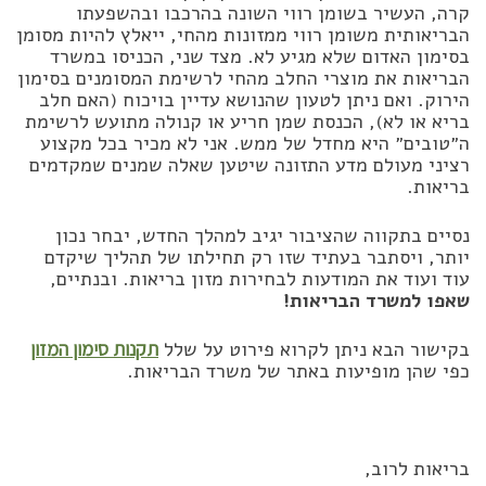
קרה, העשיר בשומן רווי השונה בהרכבו ובהשפעתו
הבריאותית משומן רווי ממזונות מהחי, ייאלץ להיות מסומן
בסימון האדום שלא מגיע לא. מצד שני, הכניסו במשרד
הבריאות את מוצרי החלב מהחי לרשימת המסומנים בסימון
הירוק. ואם ניתן לטעון שהנושא עדיין בויכוח (האם חלב
בריא או לא), הכנסת שמן חריע או קנולה מתועש לרשימת
ה״טובים״ היא מחדל של ממש. אני לא מכיר בכל מקצוע
רציני מעולם מדע התזונה שיטען שאלה שמנים שמקדמים
בריאות.
נסיים בתקווה שהציבור יגיב למהלך החדש, יבחר נכון
יותר, ויסתבר בעתיד שזו רק תחילתו של תהליך שיקדם
עוד ועוד את המודעות לבחירות מזון בריאות. ובנתיים,
שאפו למשרד הבריאות!
בקישור הבא ניתן לקרוא פירוט על שלל
תקנות סימון המזון
כפי שהן מופיעות באתר של משרד הבריאות.
בריאות לרוב,