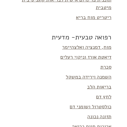
מיטבית
ריטריט מוח בריא
רפואה טבעית- מדעית
מוח, דמנציה ואלצהיימר
דיאטת אורז וניקוי רעלים
סכרת
השמנה וירידה במשקל
בריאות הלב
לחץ דם
כולסטרול ושומני דם
תזונה נכונה
אריכות חיים בריאה