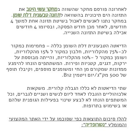
לאחרונה פורסם מחקר שהשווה ב
מחקר עשוי היטב
את
התזונה הים תיכונית בהשוואה ל
תזונה טבעונית דלת שומן
.
במחקר נתנו לאנשים לאכול בשיטת תזונה אחת למשך 4
חודשים, לאחר מכן חודש הפסקה, ובסיומו 4 חודשים
אכילה בשיטת התזונה השנייה.
הדיאטה הטבעונית דלת השומן כללה – פחמימות כמקור
לכ-75% מהקלוריות, חלבון כמקור ל 15% מהקלוריות,
ושומן כמקור ל -10% מהקלוריות, והייתה מבוססת על
ירקות, דגנים, קטניות ופירות. המשתתפים הונחו להימנע
ממזונות שמקורם מן החי ומשומנים מוספים, וקיבלו תוסף
של 500 מק”ג/יום ויטמין B12.
שתי הדיאטות לא כללו הגבלה קלורית. משקאות
אלכוהוליים הוגבלו לאחד ליום לנשים ושניים לגברים, וכל
המשתפים הונחו לא לבצע שינוי בפעילות הגופנית שלהם
או בשימוש בתרופות.
להלן סיכום התוצאות כפי שסוכמו על ידי האתר המקצועי
והמומלץ ״
נטורופדיה
״: