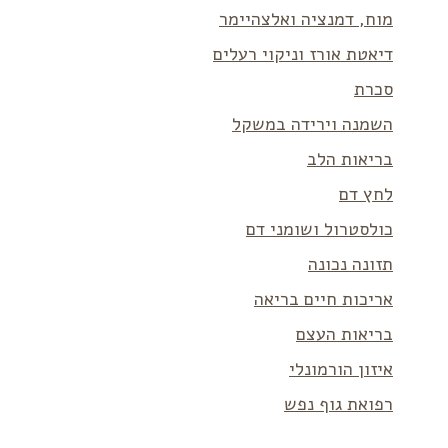
מוח, דמנציה ואלצהיימר
דיאטת אורז וניקוי רעלים
סכרת
השמנה וירידה במשקל
בריאות הלב
לחץ דם
כולסטרול ושומני דם
תזונה נכונה
אריכות חיים בריאה
בריאות העצם
איזון הורמונלי
רפואת גוף נפש