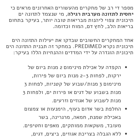
מספר די רב של מחקרים מהעשורים האחרונים מראים כי
יחסית לתזונה מערבית רגילה
, מי שנצמד לתזונה ים
תיכונית צפוי ליהנות מבריאות טובה יותר, בעיקר בתחום
בריאות הלב, לחץ דם, המוח וכדומה.
אחד המחקרים החשובים שבדקו את יעילות התזונה הים
תיכונית נקרא PREDIMED. במחקר זה תבנית התזונה הים
תיכונית הוגדרה על ידי המדדים וההנחיות הללו בעיקר:
הקפדה על אכילת מינימום 2 מנות ביום של
ירקות, לפחות 2-3 מנות ביום של פירות,
מינימום 3 מנות/שבוע של קטניות, לפחות 3
מנות בשבוע של דגים או פירות ים, ולפחות 3
מנות לשבוע של אגוזים וזרעים.
החלפת בשר אדום בעוף, הימנעות או צמצום
באכילת שמנת, חמאה, מרגרינה, בשר
מעובד, משקאות ממותקים, מאפים וחטיפים.
ללא הגבלה בצריכת אגוזים, ביצים, דגים,