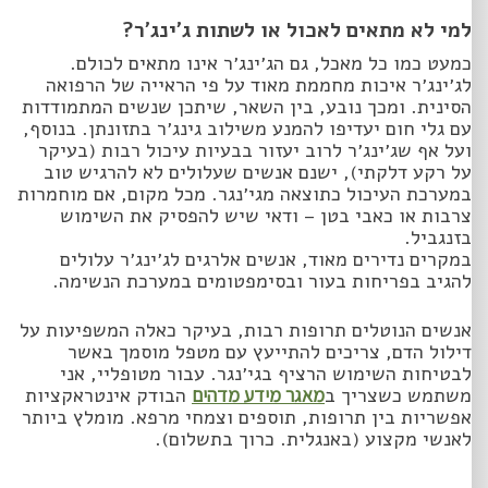
למי לא מתאים לאכול או לשתות ג׳ינג׳ר?
כמעט כמו כל מאכל, גם הג׳ינג׳ר אינו מתאים לכולם.
לג׳ינג׳ר איכות מחממת מאוד על פי הראייה של הרפואה
הסינית. ומכך נובע, בין השאר, שיתכן שנשים המתמודדות
עם גלי חום יעדיפו להמנע משילוב גינג׳ר בתזונתן. בנוסף,
ועל אף שג׳ינג׳ר לרוב יעזור בבעיות עיכול רבות (בעיקר
על רקע דלקתי), ישנם אנשים שעלולים לא להרגיש טוב
במערכת העיכול כתוצאה מגי׳נגר. מכל מקום, אם מוחמרות
צרבות או כאבי בטן – ודאי שיש להפסיק את השימוש
בזנגביל.
במקרים נדירים מאוד, אנשים אלרגים לג׳ינג׳ר עלולים
להגיב בפריחות בעור ובסימפטומים במערכת הנשימה.
אנשים הנוטלים תרופות רבות, בעיקר כאלה המשפיעות על
דילול הדם, צריכים להתייעץ עם מטפל מוסמך באשר
לבטיחות השימוש הרציף בגי׳נגר. עבור מטופליי, אני
משתמש כשצריך ב
מאגר מידע מדהים
הבודק אינטראקציות
אפשריות בין תרופות, תוספים וצמחי מרפא. מומלץ ביותר
לאנשי מקצוע (באנגלית. כרוך בתשלום).