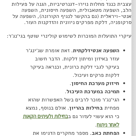
עצבית כנגד מחלות נוירו-דגנרטיביות, הגנה על פעילות
הלב, השפעה מטאבולית, השפעה חיסונית, השפעה
אנטי-ויראלית (גם בהקשר לנגיף הקורונה), השפעה על
סרקופניה, דלקת מפרקים ניוונית והזדקנות העור.
עיקרי התועלות המוכרות לשימוש קולינרי שוטף בגי׳נג׳ר:
השפעה אנטידלקתית
. זאת אומרת שג׳ינג׳ר
עוזר באיזון ומיתון דלקות. הדבר חשוב
בעיקר לגבי דלקת כרונית, וכנראה בעיקר
דלקות פרקים ועיכול.
חיזוק מערכת החיסון
.
תמיכה במערכת העיכול
.
הגי׳נג׳ר מוכר לרבים בשל האפשרות שהוא
מפחית
בחילות בהריון
. אולם בנוסף, נמצא
כי הוא עשוי לעזור גם ב
בחילות ולעיתים הקאות
לאחר ניתוח
.
הפחתת כאב.
מספר מחקרים הדגימו את