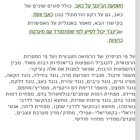
השפעת הג׳ינגר על כאב
. כולל סוגים שונים של
כאב, גם על רקע הורמונלי כגון
כאבי ווסת
.
בקישור הבא, מאמר באנגלית על האפשרות
ש
ג׳ינג׳ר יכול לסייע למי שמתמודד עם מיגרנות
כרוניות
.
על פי הניסיון של הרפואה הטבעית ועל פי הספרות
הרפואית, לזנגביל השפעות בריאותיות רבות מאוד. מבין
ההשפעות הרבות, אפשר למנות את אלה בעיקר:
משפר עיכול, מגביר הפרשת מרה, נוגד בחילה, נוגד הקאה,
מפיג גזים, נוגד כיבים, נוגד עווית, נוגד כאב, נוגד דלקת,
נוגד חמצון, משפר זרימת דם היקפית, ממריץ/מחמם,
מייזע, מפחית רמות שומנים/כולסטרול בדם, מפחית רמות
סוכר בדם, נוגד צימות טסיות, מחטא (בהקשר לדרכי
נשימה), מחטא (בהקשר לדרכי שתן), מפחית ליחה, אנטי
ויראלי-בקטריאלי-טפילי, מחזק/מזין מערכת עצבים,
מקדם/מסדיר מחזור חודשי.