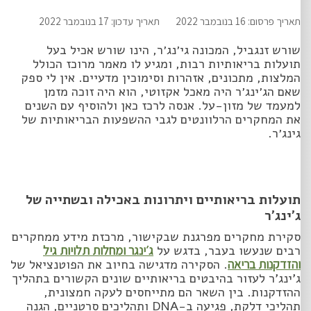
תאריך פרסום: 16 בנובמבר 2022
תאריך עדכון: 17 בנובמבר 2022
שורש זנגביל, המכונה גי׳נג׳ר, הינו שורש אכיל בעל
תועלות בריאותיות רבות, ומגיע לו מאמר מרוכז הכולל
המלצות, מתכונים, אזהרות וסימוכין מדעיים. אין לי ספק
שאם הג׳ינג׳ר היה מאכל אקזוטי, הוא היה זוכה מזמן
למעמד של מזון-על. אנסה לרכז כאן ולהוסיף עם השנים
את המחקרים הרלוונטים לגבי ההשפעות הבריאותיות של
גינג׳ר.
תועלות בריאותיים ויתרונות באכילה ובשתייה של
ג׳ינג׳ר
סקירת מחקרים מפרגנת שבקישור, מרכזת מידע ממחקרים
רבים שנעשו בעבר, בדגש על
ג׳ינגר ומחלות תלויות גיל
והזדקנות בריאה
. הסקירה מדגישה בחיוב את הפוטנציאל של
ג’ינג’ר לעזור בהיבטים בריאותיים שונים הקשורים בתהליך
ההזדקנות. בין השאר הם מתייחסים לעקה חמצונית,
תהליכי דלקת, פגיעה ב-DNA ותהליכים סרטניים, הגנה