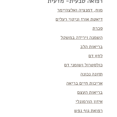
רפואה טבעית- מדעית
מוח, דמנציה ואלצהיימר
דיאטת אורז וניקוי רעלים
סכרת
השמנה וירידה במשקל
בריאות הלב
לחץ דם
כולסטרול ושומני דם
תזונה נכונה
אריכות חיים בריאה
בריאות העצם
איזון הורמונלי
רפואת גוף נפש