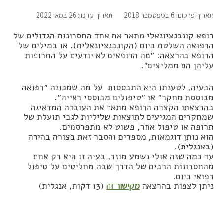
תאריך פרסום: 6 בספטמבר 2018
תאריך עדכון: 26 במאי 2022
רופא קונבנציונאלי מתאר את אחד החסרונות הגדולים של
הרפואה השלטת כיום (הקונבנציונאלית). או במילים של
הרופא בהרצאה: ״מה הרופאים לא יודעים על התרופות
עליהן הם ממליצים״.
הבעיה, לטענתו היא התבססות על מה שמכונה ״רפואה
מבוססת מחקר״ או ״טיפולים מבוססי ראייה״.
בהרצאתו הקצרה הרופא מתאר את העובדה המדאיגה
שמחקרים המגיעים לתוצאות שליליות לגבי תועלת של
תרופה או טיפול אחר, פשוט לא מתפרסמים.
הוא נותן דוגמאות, מספרים והסבר זאת בצורה בהירה
(באנגלית).
עד כמה שזה אולי נשמע מוזר, בעיה זו היא רק אחת
מהחסרונות הרבים של הדרך שבה מחליטים על טיפול
רפואי כיום.
ניתן לצפות בהרצאה
מקישור זה
(13 דקות, אנגלית)