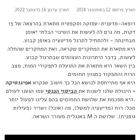
תאריך פרסום: 12 בספטמבר 2018
תאריך עדכון: 16 בדצמבר 2022
רופאה-מדענית-עסוקה וסקפטית מתארת בהרצאה של 13
דקות, מה גרם לה לעשות את השינוי הבלתי יאומן
מבחינתה – ולהתחיל לתרגל מדיטציה באופן קבוע.
היא מתארת את המחקרים שקראה, ואת המחקרים שהחלה
לעשות, בדבר היתרונות העצומים שבתרגול קבוע.
בין השאר היא מתארת את התועלת לתפקודי המוח, מצב
הרוח והתפקוד במגוון תחומים.
היא אף מתייחסת לנושא הכל כך חשוב שנקרא
אפיגנטיקה
= היכולת שלנו לשנות את
הביטוי הגנטי
עמו הגענו לעולם
.היא מסכמת את שלושת התחומים בהם עלינו לפעול יותר
מכל: רוח (מדיטציה למשל), פה (אוכל) ושריר (פעילות
גופנית). שלושת ה M באנגלית.מעורר השראה.