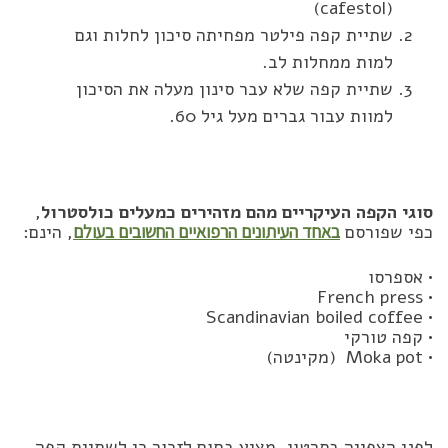
(cafestol)
שתיית קפה פילטר מפחיתה סיכון לחלות וגם
למות ממחלות לב.
שתיית קפה שלא עבר סינון מעלה את הסיכון
למוות עבור גברים מעל גיל 60.
סוגי הקפה העיקריים מהם מזהירים כמעלים כולסטרול
,
כפי שפורסם
באחד העיתונים הרפואיים החשובים בעולם
, הינם:
• אספרסו
• French press
• Scandinavian boiled coffee
• קפה טורקי
• Moka pot (מקינטה)
לפני הצפייה בסרטון, מציע בחום לזכור כי לשתיית קפה