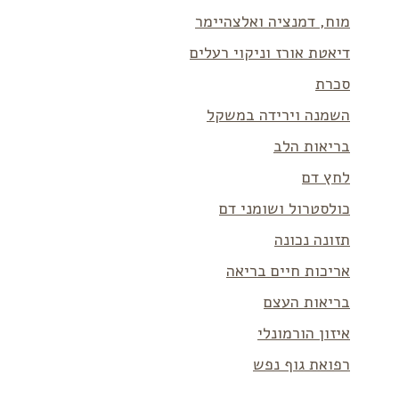
מוח, דמנציה ואלצהיימר
דיאטת אורז וניקוי רעלים
סכרת
השמנה וירידה במשקל
בריאות הלב
לחץ דם
כולסטרול ושומני דם
תזונה נכונה
אריכות חיים בריאה
בריאות העצם
איזון הורמונלי
רפואת גוף נפש