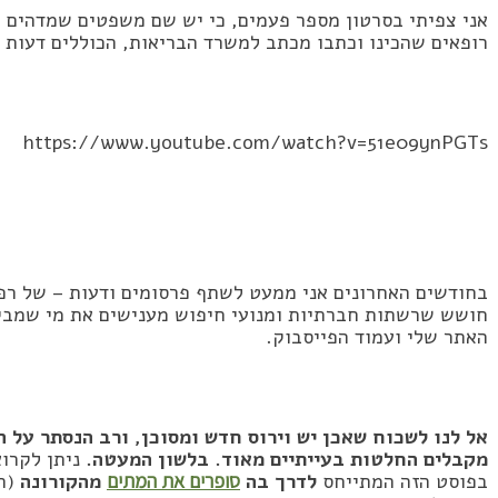
אני צפיתי בסרטון מספר פעמים, כי יש שם משפטים שמדהים 
רופאים שהכינו וכתבו מכתב למשרד הבריאות, הכוללים דעות ו
https://www.youtube.com/watch?v=51e09ynPGTs
בחודשים האחרונים אני ממעט לשתף פרסומים ודעות – של רפוא
חושש שרשתות חברתיות ומנועי חיפוש מענישים את מי שמביע
האתר שלי ועמוד הפייסבוק.
אל לנו לשכוח שאכן יש וירוס חדש ומסוכן, ורב הנסתר על ה
מקבלים החלטות
בעייתיים מאוד. בלשון המעטה.
ניתן לקרוא
בפוסט הזה המתייחס
לדרך בה
סופרים את המתים
מהקורונה
(ה