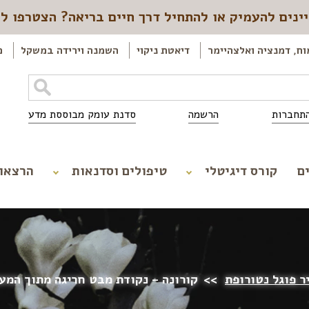
ינים להעמיק או להתחיל דרך חיים בריאה? הצטרפו ל
וח, דמנציה ואלצהיימר
דיאטת ניקוי
השמנה וירידה במשקל
כ
תחברות
הרשמה
סדנת עומק מבוססת מדע
ם
קורס דיגיטלי
טיפולים וסדנאות
הרצאו
ר פוגל נטורופת
>>
קורונה – נקודת מבט חריגה מתוך המע