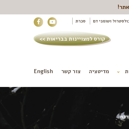
אתר!
ולסטרול ושומני דם
סכרת
קורס למצויינות בבריאות >>
ת
מדיטציה
צור קשר
English
רכת