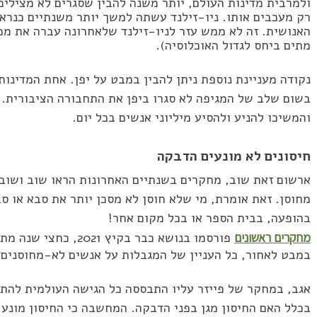
ולמרבית מדינות העולם, יותר משנה להבין שסגרים לא מצילים
רק מעכבים אותו. ניו-זילנד עשתה למשך יותר משנתיים כנרא
האנושית. זה לא ממש עזר לניו-זילנד שלאחרונה עברה את ממ
מתים ביחס לגדול האוכלוסיה).
נקודה מעניינת נוספת ניתן להבין במבט על יפן. אחת המדינות
בשום שלב של המגיפה לא סגרו ביפן את התחבורה הציבורית. 
והמשיכו להניע ולהסיע מיליוני אנשים בכל יום.
חיסונים לא מונעים הדבקה
ארשום זאת שוב, מחקרים בשנתיים האחרונות הראו שוב ושוב 
מחוסן. זאת אומרת, מי שלא חוסן לא מסכן יותר את סבא או סב
בהופעה, בבית הספר או בכל מקום אחר!
מחקרים ראשונים
פורסמו בנושא כבר בקיץ 2021, כחצי שנה מתחילת מתן החיסונים.
במבט לאחור, כל העניין של המגבלות על אנשים לא-מחוסנים 
אגב, במחקר של פייזר עליו התבססה כל הגישה העולמית להתי
בכלל האם החיסון מגן בפני הדבקה. המחשבה כי החיסון מונע 