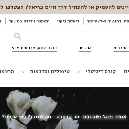
ינים להעמיק או להתחיל דרך חיים בריאה? הצטרפו ל
וח, דמנציה ואלצהיימר
דיאטת ניקוי
השמנה וירידה במשקל
כ
תחברות
הרשמה
סדנת עומק מבוססת מדע
ם
קורס דיגיטלי
טיפולים וסדנאות
הרצאו
אופיר פוגל נטורופת
>>
קורונה – מה למדנו? למי אכפת?