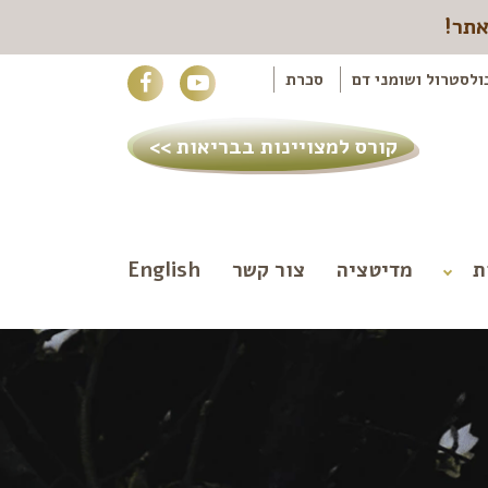
אתר!
ולסטרול ושומני דם
סכרת
קורס למצויינות בבריאות >>
ת
מדיטציה
צור קשר
English