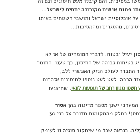
ו במסיכות, והם קיבלו מעט חיסונים וגם זה
ו פחות אנשים מקורונה יחסית לישראל…
על אוכלוסיית ישראל ותושבי השטחים באותו
חיסונים, מהסגרים ומהמסיכות…
 יעיל ובטוח. לדברי המומחים של אז לא
יג בטיחות גבוהה של החיסון, כך טענו. החומר
ר התברר לעולם הנזק האפשרי ללב,
ד הרבה. לאט לאט נוספו לחיסונים אזהרות
חשפו מגוון רחב של תופעות לוואי
, שהוצנעו
 המערבי ישנן מספר מדינות בהן
אסור
לצעירים להתחסן. לא רק שלא מותר להתחסן – אלא אסור להתחסן! בחלק מהמקומות מדובר על בני 30
ליה. כנראה שכל מי שיחקור סוגיה זו לעומק