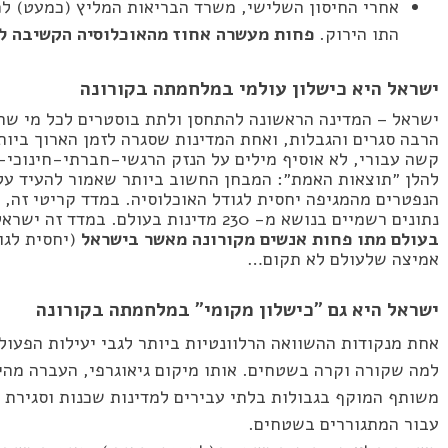
אחרי החיסון השלישי, משרד הבריאות המליץ (כמעט) לכ
התו הירוק.
פחות מעשרה אחוז מהאוכלוסיה הקשיבה ל
ישראל היא כישלון עולמי במלחמתה בקורונה
ישראל – המדינה הראשונה להתחסן ולתת בוסטרים לכל מי שרצ
הרבה סגרים והגבלות, ואחת המדינות שסגרה לזמן הארוך ביות
קשה עבורי, לא אוסיף מילים על הנזק הרגשי-חברתי-חינוכי-
להלן ״תוצאות האמת״: המבחן החשוב ביותר שאמור להעיד על 
הנפטרים מהמגיפה יחסית לגודל האוכלוסיה. במדד קריטי זה, 
נתונים רשמיים בנושא מ- 230 מדינות בעולם. במדד זה ישראל במקום 147! זאת אומרת,
בעולם מתו פחות אנשים מקורונה מאשר בישראל
(יחסית לגו
אמיצה שלעולם לא תקום…
ישראל היא גם ״כישלון מקומי״ במלחמתה בקורונה
אחת מנקודות ההשוואה הרלוונטיות ביותר לגבי יעילות הפעול
למה שקורה וקרה בשטחים. אותו מיקום גיאוגרפי, העברה מהיר
משותף המוקף בגבולות בלתי עבירים למדינות שכנות וסגירת 
עבור המתגוררים בשטחים.