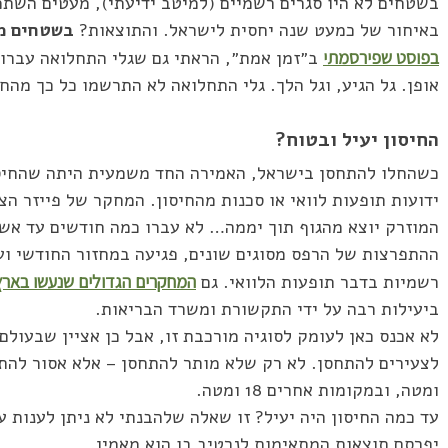
בשטחים לא היו סגרים רשמיים (למיטב ידיעתי), מעטים השתמש
באיחור של כמעט שנה יחסית לישראל. והתוצאות?
בשטחים מת
בפוסט שפירסמתי
ב״זמן אמת״, הראתי גם שגלי התחלואה עברו 
אופן. גל הגיע, וגל הלך. גלי התחלואה לא התרשמו כל כך מה
החיסון יעיל ובטוח?
כשהחלו להתחסן בישראל, האמירה החד משמעית היתה שהחיסון
ידועות תופעות לוואי או סכנות מהחיסון. המחקר של פייזר הצ
המוזרק יוצא מהגוף תוך יממה… לא עברו כמה חודשים עד אש
ההתפרצות של הרפס מסוגים שונים, פגיעה במחזור החודשי ועו
רשמיות בדבר תופעות הלוואי. גם
המחקרים הגדולים שנעשו בארץ 
ביעילות רבה על ידי התקשורת ומשרד הבריאות.
לא אכנס כאן לעומק לסוגיה מורכבת זו, אבל כן אציין שבעולם
ומטה, ובמקומות אחרים 18 ומטה.
עד כמה החיסון היה יעיל? זו שאלה שלהבנתי לא ניתן לענות ע
יפרסם תוצאות המתאימות לנרטיב בו הוא מאמין.