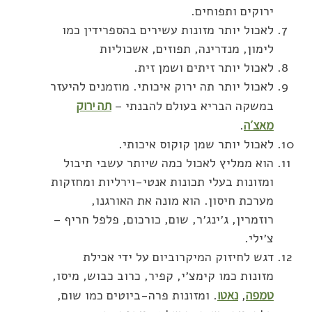
ירוקים ותפוחים.
לאכול יותר מזונות עשירים בהספרידין כמו
לימון, מנדרינה, תפוזים, אשכוליות
לאכול יותר זיתים ושמן זית.
לאכול יותר תה ירוק איכותי. מוזמנים להיעזר
במשקה הבריא בעולם להבנתי –
תה ירוק
מאצ׳ה
.
לאכול יותר שמן קוקוס איכותי.
הוא ממליץ לאכול כמה שיותר עשבי תיבול
ומזונות בעלי תכונות אנטי-וירליות ומחזקות
מערכת חיסון. הוא מונה את האורגנו,
רוזמרין, ג׳ינג׳ר, שום, כורכום, פלפל חריף –
צ׳ילי.
דגש לחיזוק המיקרוביום על ידי אכילת
מזונות כמו קימצ׳י, קפיר, כרוב כבוש, מיסו,
טמפה
,
נאטו
. ומזונות פרה-ביוטים כמו שום,