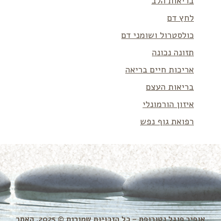
בריאות הלב
לחץ דם
כולסטרול ושומני דם
תזונה נכונה
אריכות חיים בריאה
בריאות העצם
איזון הורמונלי
רפואת גוף נפש
אופיר פוגל נטורופת – כל הזכויות שמורות © 2025. האתר