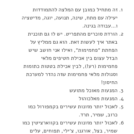
זה מתחיל כמובן עם המלצה להתמודדות
יעילה עם מתח, שינה, תנועה, יוגה, מדיטציה
ו…עבודה בגינה.
הורדת סוכרים מהתפריט. יש לו גם תוכנית
באתר איך לעשות זאת. הוא גם ממליץ על
הפחתת ״פחמימות״, ואילו אני חושב שיש
הבדל עצום בין אכילת חטיפים מלאי
פחמימות (רע!), לבין אכילת בטטות כתומות
וסגולות מלאי פחמימות שזה נהדר למערכת
החיסון!
המנעות מאוכל מתועש
המנעות מאלכוהול
לאכול יותר מזונות עשירים בקמפורול כמו
כרוב, שמיר, תרד.
לאכול יותר מזונות עשירים בקווארציטין כמו
שמיר, בצל, אורגנו, צ׳ילי, תפוחים, עלים