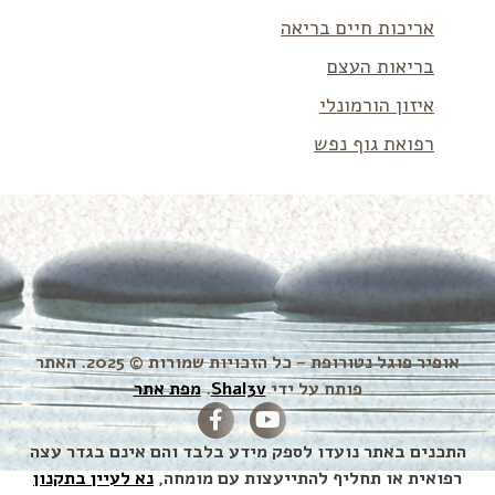
אריכות חיים בריאה
בריאות העצם
איזון הורמונלי
רפואת גוף נפש
אופיר פוגל נטורופת – כל הזכויות שמורות © 2025. האתר
פותח על ידי
Shal3v
.
מפת אתר
התכנים באתר נועדו לספק מידע בלבד והם אינם בגדר עצה
רפואית או תחליף להתייעצות עם מומחה,
נא לעיין בתקנון