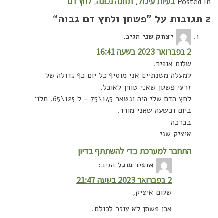
בעיות עיכול
תזונה נכונה
לחץ דם
,
,
Posted in
2 תגובות על ”
פשתן ולחץ דם גבוה
“
יצחק שני
הגיב:
2 בפברואר 2023 בשעה 16:41
שלום אופיר.
למעלה משנתיים אני מוסיף כל יום כף גדולה של
זרעי פשטן שאני טוחן לאוכל.
לחץ הדם שלי היה ונשאר 145\75 – ל 125\65. תלוי
ביום ובשעה שאני מודד.
בברכה
איציק שני
התחבר למערכת כדי להשתתף בדיון
אופיר פוגל
הגיב:
2 בפברואר 2023 בשעה 21:47
שלום איציק,
אכן פשתן לא עוזר לכולם.