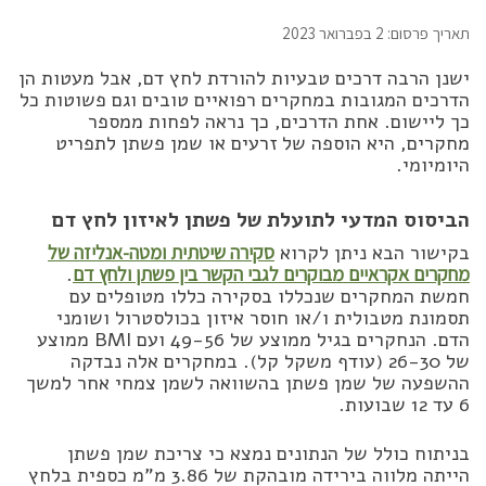
תאריך פרסום: 2 בפברואר 2023
ישנן הרבה דרכים טבעיות להורדת לחץ דם, אבל מעטות הן
הדרכים המגובות במחקרים רפואיים טובים וגם פשוטות כל
כך ליישום. אחת הדרכים, כך נראה לפחות ממספר
מחקרים, היא הוספה של זרעים או שמן פשתן לתפריט
היומיומי.
הביסוס המדעי לתועלת של פשתן לאיזון לחץ דם
בקישור הבא ניתן לקרוא
סקירה שיטתית ומטה-אנליזה של
מחקרים אקראיים מבוקרים לגבי הקשר בין פשתן ולחץ דם
.
חמשת המחקרים שנכללו בסקירה כללו מטופלים עם
תסמונת מטבולית ו/או חוסר איזון בכולסטרול ושומני
הדם. הנחקרים בגיל ממוצע של 49-56 ועם BMI ממוצע
של 26-30 (עודף משקל קל). במחקרים אלה נבדקה
ההשפעה של שמן פשתן בהשוואה לשמן צמחי אחר למשך
6 עד 12 שבועות.
בניתוח כולל של הנתונים נמצא כי צריכת שמן פשתן
הייתה מלווה בירידה מובהקת של 3.86 מ”מ כספית בלחץ