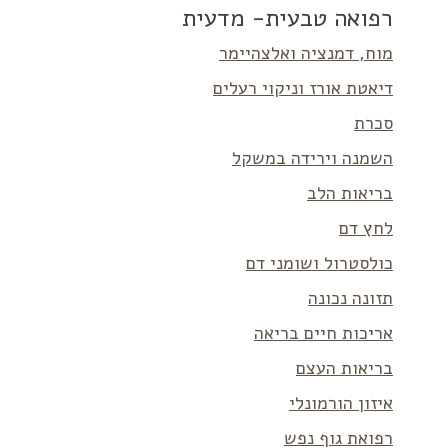
רפואה טבעית- מדעית
מוח, דמנציה ואלצהיימר
דיאטת אורז וניקוי רעלים
סכרת
השמנה וירידה במשקל
בריאות הלב
לחץ דם
כולסטרול ושומני דם
תזונה נכונה
אריכות חיים בריאה
בריאות העצם
איזון הורמונלי
רפואת גוף נפש