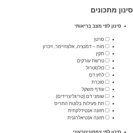
סינון מתכונים
סינון לפי מצב בריאותי
סרטן
מוח – דמנציה, אלצהיימר, זיכרון
תקין
טרשת עורקים
כולסטרול
לחץ דם
סוכרת
עודף משקל
שומני דם (טריגליצרידים)
תת פעילות בלוטת התריס
תזונה אנטידלקתית
תזונה אנטיאלרגנית
סינון לפי צמחוניטבעוני