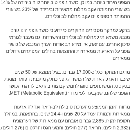
הגופני הירוד ביותר. כמו כן, כושר גופני טוב יותר לווה בירידה של 14%
בשיעורי התמותה עקב מחלות ממאירות ובירידה של 23% בשיעורי
התמותה הספציפיים עקב מחלות לב וכלי דם.
ברקע למחקר מסבירים החוקרים כי ידוע כי כושר גופני הינו גורם
מנבא משמעותי למחלות לב וכלי דם והישרדות, גם מעבר לגורמי
סיכון אחרים. עם זאת, אין מידע רב אודות הערך המנבא של כושר
גופני על היארעות ממאירויות והתוצאות בחולים המפתחים גידולים
ממאירים.
מדגם המחקר כלל כ-17,000 גברים, בגיל ממוצע של 50 שנים,
שעברו הערכה אחת של הכושר הגופני כחלק מתכנית רפואה מונעת
בטקסס. המשתתפים סווגו לחמש קבוצות בהתאם לדרגת הכושר
הגופני שלהם, שנקבעה לפי מדדי MET (Metabolic Equivalent).
מרווח הזמן הממוצע מהערכת סיבולת לב-ריאה ועד להיארעות
ממאירות ותמותה עמד על 20 שנים ו-24.4 שנים, בהתאמה. במהלך
תקופת זמן זו, 2,885 גברים אובחנו עם ממאירות של הערמונית
(2,332 חולים), הריאה (277 חולים) והמעי הגס והרקטום (276 חולים).