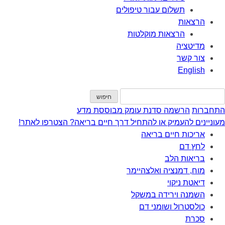
תשלום עבור טיפולים
הרצאות
הרצאות מוקלטות
מדיטציה
צור קשר
English
התחברות
הרשמה
סדנת עומק מבוססת מדע
מעוניינים להעמיק או להתחיל דרך חיים בריאה? הצטרפו לאתר!
אריכות חיים בריאה
לחץ דם
בריאות הלב
מוח, דמנציה ואלצהיימר
דיאטת ניקוי
השמנה וירידה במשקל
כולסטרול ושומני דם
סכרת