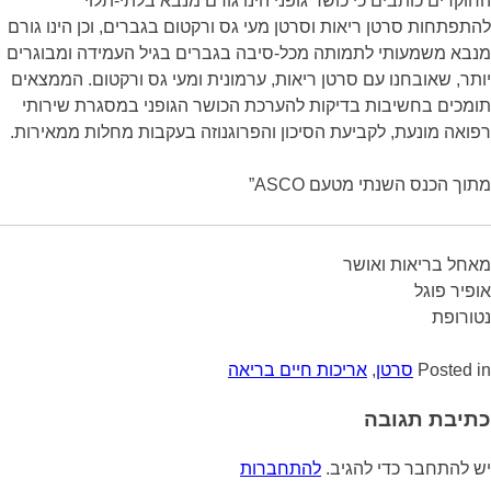
החוקרים כותבים כי כושר גופני הינו גורם מנבא בלתי-תלוי
להתפתחות סרטן ריאות וסרטן מעי גס ורקטום בגברים, וכן הינו גורם
מנבא משמעותי לתמותה מכל-סיבה בגברים בגיל העמידה ומבוגרים
יותר, שאובחנו עם סרטן ריאות, ערמונית ומעי גס ורקטום. הממצאים
תומכים בחשיבות בדיקות להערכת הכושר הגופני במסגרת שירותי
רפואה מונעת, לקביעת הסיכון והפרוגנוזה בעקבות מחלות ממאירות.
מתוך הכנס השנתי מטעם ASCO”
מאחל בריאות ואושר
אופיר פוגל
נטורופת
Posted in
סרטן
,
אריכות חיים בריאה
כתיבת תגובה
יש להתחבר כדי להגיב.
להתחברות