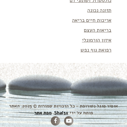
כולסטרול ושומני דם
תזונה נכונה
אריכות חיים בריאה
בריאות העצם
איזון הורמונלי
רפואת גוף נפש
אופיר פוגל נטורופת – כל הזכויות שמורות © 2025. האתר
פותח על ידי
Shal3v
.
מפת אתר