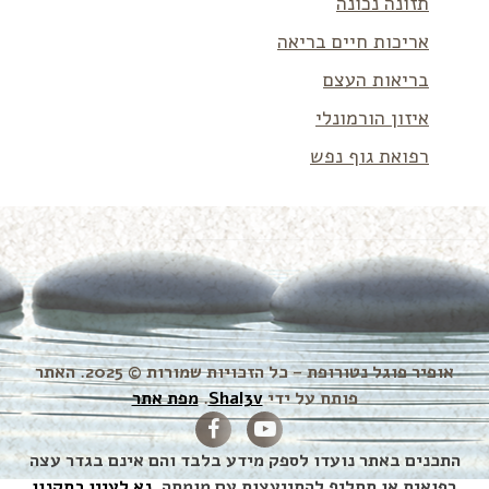
תזונה נכונה
אריכות חיים בריאה
בריאות העצם
איזון הורמונלי
רפואת גוף נפש
אופיר פוגל נטורופת – כל הזכויות שמורות © 2025. האתר
פותח על ידי
Shal3v
.
מפת אתר
התכנים באתר נועדו לספק מידע בלבד והם אינם בגדר עצה
רפואית או תחליף להתייעצות עם מומחה,
נא לעיין בתקנון