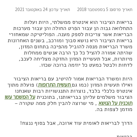
תאריך פרסום: 5 בספטמבר 2018
תאריך עדכון: 24 באוקטובר 2021
בריאות הציבור הוא אינטרס ממשלתי, היות ועלות
התחלואה גבוה הן עבור הפרט החולה והן עבור מערכות
הבריאות אשר צריכות לספק מענה. הפוליטיקה שמאחורי
בריאות הציבור היא נושא סבוך ומורכב, בשנים האחרונות
משרד הבריאות מנסה להוביל מהפיכה בתחום המזון,
שהיתה אמורה להציל כל כך הרבה אנשים ממחלות
מיותרות, אבל תעשיית המזון החזקה מצליחה לעכב,
לדחות ולבטל כמעט כל יוזמה ברוכה שכזו.
היות ומשרד הבריאות אמור להיטיב עם בריאות הציבור
ואילו תעשית המזון (כמו גם
תעשית התרופות
) פועלת מתוך
אינטרס כלכלי בלבד, נוצרות התנגשויות רבות שאנחנו
הציבור משלמים עליהן בבריאותנו, בתוכנית
על המשמר עשו
תוכנית על הנושא
, מי שרוצה להבין חלק ממה שקורה –
מוזמן לצפות בה.
הדרך לבריאות לאומית עוד ארוכה, אבל בסוף ננצח!
בריאות