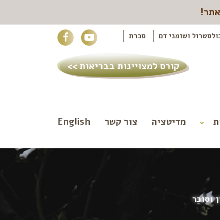
אתר!
ולסטרול ושומני דם
סכרת
קורס למצויינות בבריאות >>
ת
מדיטציה
צור קשר
English
 וסוכר