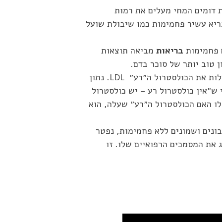
 דומים המחי מעלים את רמות
בריא עשיר פחמימות כמו שיבולת שועל
פחמימות
בריאות
מביאה תוצאות
ן טוב יותר של סוכר בדם.
גם תזונה של אדם הקדמון, וגם כזו ענייה בפחמימות, מעלות את הכולסטרול ה״רע״ LDL. נתון
ש״אין כולסטרול רע – יש כולסטרול
לו האם הכולסטרול ה״רע״ שעלה, הוא
ונים ושמונים ללא פחמימות, נפטר
 את המסמכים הרפואיים שלו. זו