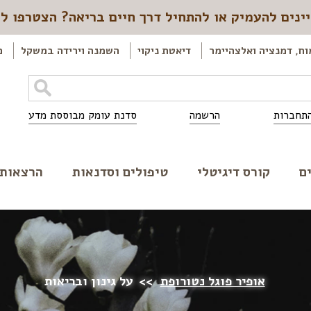
ינים להעמיק או להתחיל דרך חיים בריאה? הצטרפו ל
וח, דמנציה ואלצהיימר
דיאטת ניקוי
השמנה וירידה במשקל
כ
תחברות
הרשמה
סדנת עומק מבוססת מדע
ם
קורס דיגיטלי
טיפולים וסדנאות
הרצאות
אופיר פוגל נטורופת
>>
על גינון ובריאות