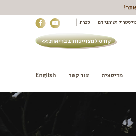
אתר!
ולסטרול ושומני דם
סכרת
קורס למצויינות בבריאות >>
מדיטציה
צור קשר
English