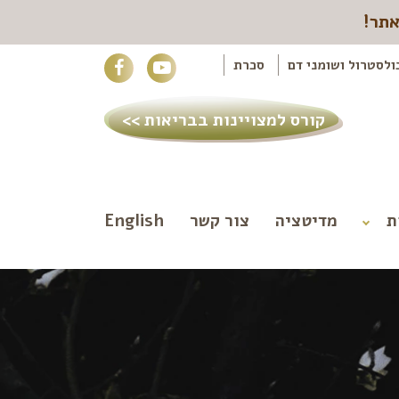
אתר!
ולסטרול ושומני דם
סכרת
קורס למצויינות בבריאות >>
ת
מדיטציה
צור קשר
English