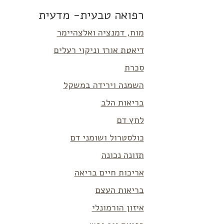
רפואה טבעית- מדעית
מוח, דמנציה ואלצהיימר
דיאטת אורז וניקוי רעלים
סכרת
השמנה וירידה במשקל
בריאות הלב
לחץ דם
כולסטרול ושומני דם
תזונה נכונה
אריכות חיים בריאה
בריאות העצם
איזון הורמונלי